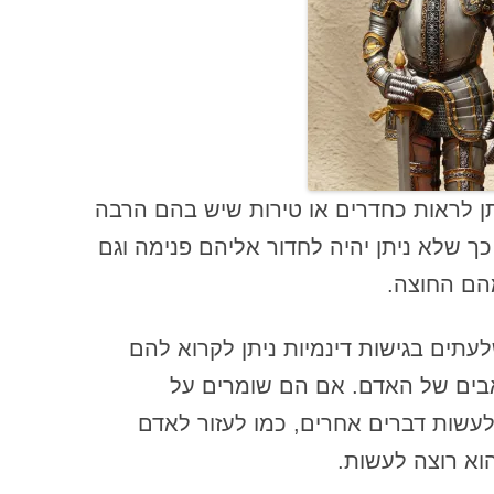
המדריך לעבודת זוגות בקורסים של
"דרך העומק" – כללים לכל משתתפי
הסשן
המדריך לעבודת זוגות בקורסים של
"דרך העומק" – כללים למונחה
המדריך לעבודת זוגות בקורסים של
ן לראות כחדרים או טירות שיש בהם הרבה
"דרך העומק" – כללים למנחה
ך שלא ניתן יהיה לחדור אליהם פנימה וגם
המחיר הטריוויאלי והמחיר הסמוי של
נתק משפחתי
הם החוצה.
הנחיה בגישת העבודה של דרך העומק
עתים בגישות דינמיות ניתן לקרוא להם
הנחיה למטפלים בעשר השנים
בים של האדם. אם הם שומרים על
הראשונות לעבודתם
לעשות דברים אחרים, כמו לעזור לאדם
הנחיות למטפלים במגע העובדים עם
וא רוצה לעשות.
נפגעי פגיעה מינית