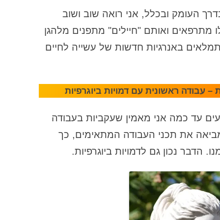
הנחיות לקבוצה – חוזה קבוצתי ונורמות
רך העומק ובכלל, אני רואה שוב ושוב
לקבוצת ריפוי נתקים
מתרפאים ואותם "חיילים" מתפנים מלהגן
הסיבה המשמעותית ביותר לעשות
מלאים באנרגיות חדשות של עשייה לחיים
עבודת עומק על נתקים משפחתיים –
כולל מבנה הנתק הפנימי שחי בתוכנו
הסכמי דיסקרטיות – חלק א'
 – עבודה ראשונית עם דמויות ביוגרפיות
הקשר עם אבא והשפעתו על עולמנו
(הפנימי והחיצוני)
ים עד כמה אני מאמין שעקביות בעבודה
מביאה את תכני העבודה המתאימים, כך
השואה ונתקים משפחתיים
ו. הדבר נכון גם לדמויות ביוגרפיות.
השתתפות המנחה בעבודה הקבוצתית
– חלק א'
התאבדות כביטוי של נתק משפחתי:
מבט מערכתי לריפוי
התחלת עבודה עם החלק שלא מצליח