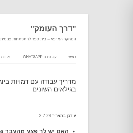
לדלג
לתוכן
"דרך העומק"
המחקר המרפא – בית ספר להתפתחות פנימית מעמ
ראשי
קבוצת ה-WHATSAPP
אודות
אודות
העומ
מדריך עבודה עם דמויות ביוג
בגילאים השונים
אודות
מוסמכ
בית ה
עודכן בתאריך 2.7.24
מסלול
"דרך 
האם יש לך פצע מהעבר שה