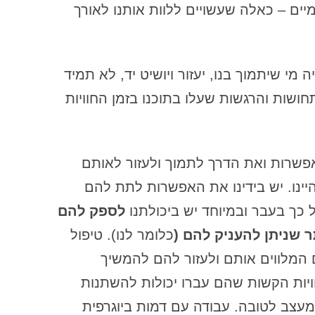
יים – כאלה שעשויים ללוות אותנו לאורך
הכשרה קונסטלציה 
דמות הפרפקציוניסט
דף שאלות למגן מנהל – שאלות
שעוזרות למגן/ה המנהל/ת להתגלות
מי שיתמוך בנו, יעזור ויושיט יד, לא תמיד
ולהביא את עצמו לידי ביטוי
חושות והרגשות שעלו בתוכנו בזמן החוויות
דף שאלות: עבודת דמויות פנימיות
בכתיבה בגישת ה VOICE DIALOGUE
– ראיון עם דמות – דף למפגש ראשוני
האפשרות ואת הדרך לתמוך ולעזור לאותם
עם דמות
היינו. יש בידינו את האפשרות לתת להם
דף שאלות: שאלון הזמנה לעבודה של
הדמות הפרפקציוניסטית
כך בעבר ובמיוחד יש ביכולתנו
לספק להם
 שניתן להעניק להם (
כלומר לנו). טיפול
דף שאלות: שאלון עבודה עם חוויה
גופנית – מקום בגוף
המלווים אותם ולעזור להם להמשיך
ויות הקשות שהם עברו יכולות להשתנות
ה"בחירה להיות קורבן" – חלק א
 ומעצב לטובה. עבודה עם דמות ביוגרפית
ה"בחירה להיות קורבן" – חלק ד