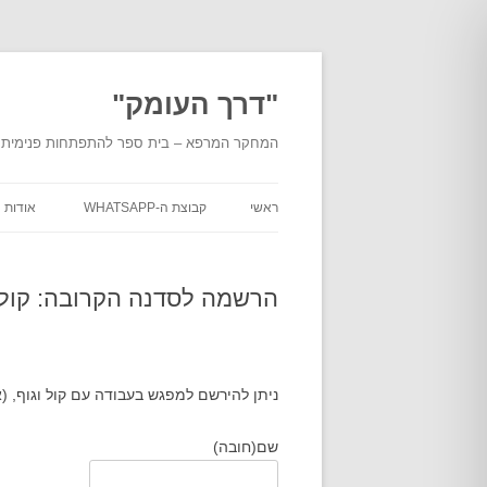
לדלג
לתוכן
"דרך העומק"
המחקר המרפא – בית ספר להתפתחות פנימית מעמ
ראשי
קבוצת ה-WHATSAPP
אודות
אודות
העומ
הרשמה לסדנה הקרובה: קול, 
אודות
מוסמכ
ניתן להירשם למפגש בעבודה עם קול וגוף, (אי
בית ה
מסלול
שם
(חובה)
"דרך 