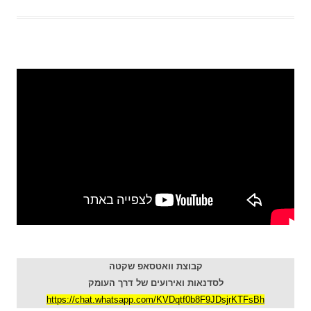
קבוצת וואטסאפ שקטה
לסדנאות ואירועים של דרך העומק
https://chat.whatsapp.com/KVDqtf0b8F9JDsjrKTFsBh