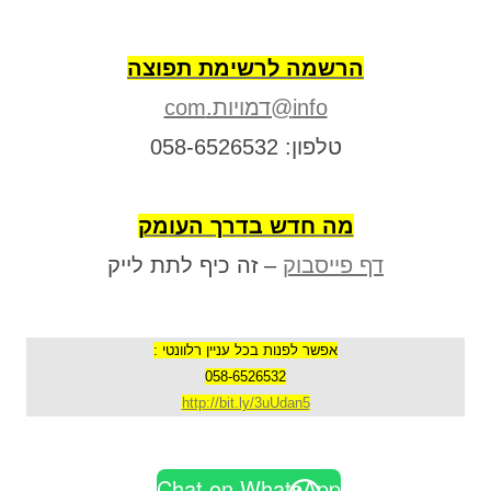
הרשמה לרשימת תפוצה
info@דמויות.com
טלפון: 058-6526532
מה חדש בדרך העומק
דף פייסבוק
– זה כיף לתת לייק
אפשר לפנות בכל עניין רלוונטי :
058-6526532
http://bit.ly/3uUdan5
Chat on WhatsApp