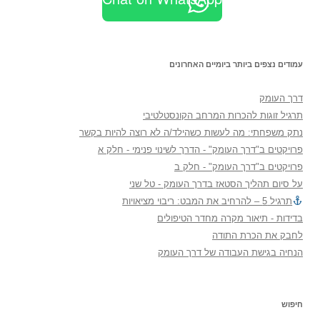
עמודים נצפים ביותר ביומיים האחרונים
דרך העומק
תרגיל זוגות להכרות המרחב הקונסטלטיבי
נתק משפחתי: מה לעשות כשהילד/ה לא רוצה להיות בקשר
פרויקטים ב"דרך העומק" - הדרך לשינוי פנימי - חלק א
פרויקטים ב"דרך העומק" - חלק ב
על סיום תהליך הסטאז בדרך העומק - טל שני
תרגיל 5 – להרחיב את המבט: ריבוי מציאויות
בדידות - תיאור מקרה מחדר הטיפולים
לחבק את הכרת התודה
הנחיה בגישת העבודה של דרך העומק
חיפוש