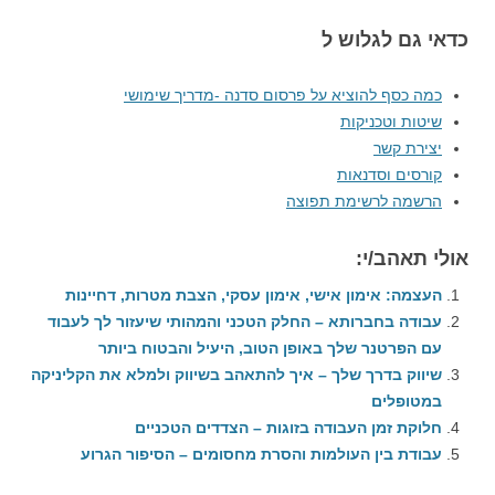
כדאי גם לגלוש ל
כמה כסף להוציא על פרסום סדנה -מדריך שימושי
שיטות וטכניקות
יצירת קשר
קורסים וסדנאות
הרשמה לרשימת תפוצה
אולי תאהב/י:
העצמה: אימון אישי, אימון עסקי, הצבת מטרות, דחיינות
עבודה בחברותא – החלק הטכני והמהותי שיעזור לך לעבוד
עם הפרטנר שלך באופן הטוב, היעיל והבטוח ביותר
שיווק בדרך שלך – איך להתאהב בשיווק ולמלא את הקליניקה
במטופלים
חלוקת זמן העבודה בזוגות – הצדדים הטכניים
עבודת בין העולמות והסרת מחסומים – הסיפור הגרוע