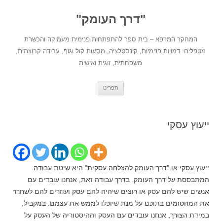
לדלג
לתוכן
"דרך העומק"
המחקר המרפא – בית ספר להתפתחות פנימית מעמיקה והכשרת
מטפלים: דמויות פנימיות, קונסטלציה, מסעות קול וגוף, עבודה קבוצתית,
משפחתית, זוגית ואישית
תפריט
ייעוץ עסקי
ייעוץ עסקי או "דרך העומק להצלחה עסקית" היא שיטת עבודה
המתבססת על דרך העומק. בדרך עבודה זאת, אנחנו עובדים עם
אנשים שיש להם עסק או רוצים שיהיה להם עסק ועוזרים להם לשחרר
את המחסומים בתוכם על מנת שיוכלו לממש את עצמם. במקביל,
במידת הצורך, אנחנו עובדים עם העסק וההיסטוריה של העסק על