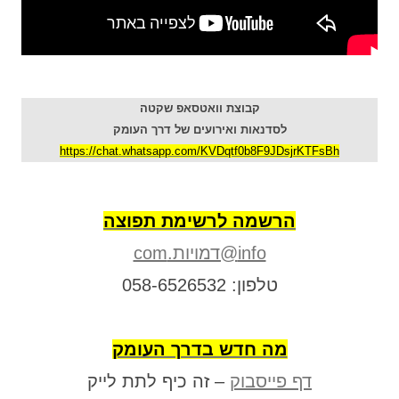
קבוצת וואטסאפ שקטה
לסדנאות ואירועים של דרך העומק
https://chat.whatsapp.com/KVDqtf0b8F9JDsjrKTFsBh
הרשמה לרשימת תפוצה
info@דמויות.com
טלפון: 058-6526532
מה חדש בדרך העומק
דף פייסבוק
– זה כיף לתת לייק