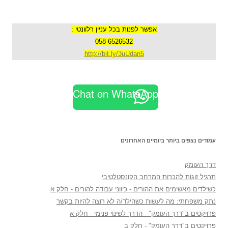
אפשר לפנות בכל עניין רלוונטי :
058-6526532
http://bit.ly/3uUdan5
Chat on WhatsApp
עמודים נצפים ביותר ביומיים האחרונים
דרך העומק
תרגיל זוגות להכרות המרחב הקונסטלטיבי
כשילדים מאשימים את ההורים - כיווני עבודה להורים - חלק א
נתק משפחתי: מה לעשות כשהילד/ה לא רוצה להיות בקשר
פרויקטים ב"דרך העומק" - הדרך לשינוי פנימי - חלק א
פרויקטים ב"דרך העומק" - חלק ב