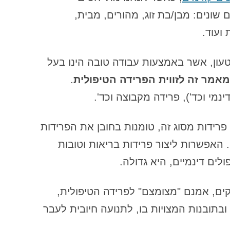
הכשרה קונסטלציה 
 שונים: מבן/בת זוג, מהורים, מבית,
דמות הפרפקציוניסט
 ועוד.
דף שאלות למגן מנהל – שאלות
שעוזרות למגן/ה המנהל/ת להתגלות
ון, אשר באמצעות עבודה טובה הינו בעל
ולהביא את עצמו לידי ביטוי
מאמר זה לזווית הפרידה הטיפולית
.
דף שאלות: עבודת דמויות פנימיות
בכתיבה בגישת ה VOICE DIALOGUE
ינמי וכד'), פרידה מקבוצה וכד'.
– ראיון עם דמות – דף למפגש ראשוני
עם דמות
רידות מסוג זה, טומנות בחובן את הפרידות
דף שאלות: שאלון הזמנה לעבודה של
 האפשרות ליצור פרידות בריאות וטובות
הדמות הפרפקציוניסטית
לים דינמיים, היא גדולה.
דף שאלות: שאלון עבודה עם חוויה
גופנית – מקום בגוף
ם, אמנם "מצומצם" לפרידה הטיפולית,
ה"בחירה להיות קורבן" – חלק א
תובנות המצויות בו, לתנועה חיובית לעבר
ה"בחירה להיות קורבן" – חלק ד