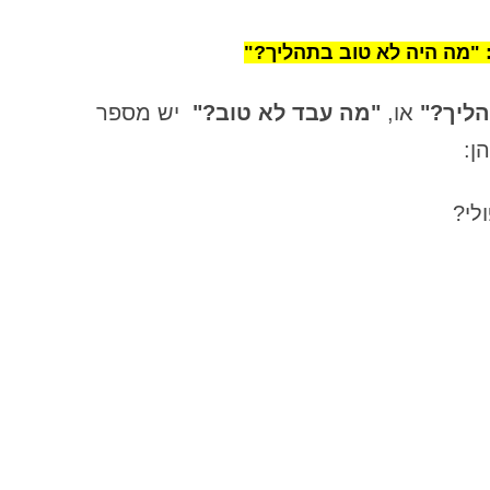
ה"בחירה להיות קורבן" – חלק ג
"מה היה לא טוב בתהליך?"
האם אפשר להירפא מנתק משפחתי
הליך?"
או,
"מה עבד לא טוב?"
יש מספר
האם מותר לגעת בהוויה של מישהו
ן:
אחר – מבלי שביקש?נקודת מבט אתית
על קונסטלציה עם דמויות ציבוריות
לי?
האמת הקשה של דרך הכרת התודה או
איך ליצור מציאות שרוצים
הדינמיקה הנסתרת של חלוקת הזמן
בעבודה
הדרמה במעמקים והקשר לחיי היום יום
– מבט לעבודת העומק בסדנה
הדרמה במעמקים והקשר שלה לחיי
היום-יום