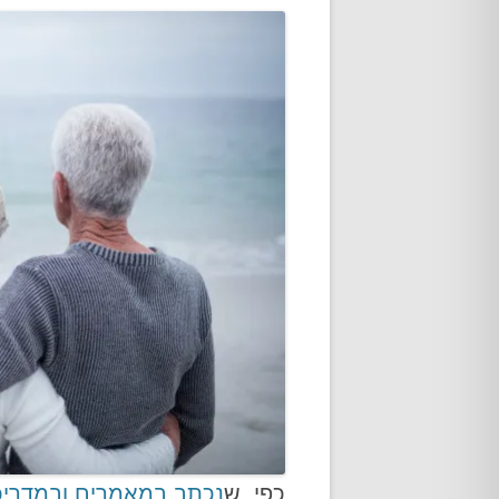
כפי ש
נכתב במאמרים ובמדריכ