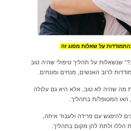
הנחיות לקבוצה – חוזה קבוצתי ונורמות
לקבוצת ריפוי נתקים
הסיבה המשמעותית ביותר לעשות
עבודת עומק על נתקים משפחתיים –
כולל מבנה הנתק הפנימי שחי בתוכנו
התמודדות על שאלות מסוג זה
הסכמי דיסקרטיות – חלק א'
" שנשאלות על תהליך טיפולי שהיה טוב
הקשר עם אבא והשפעתו על עולמנו
(הפנימי והחיצוני)
דדות לרוב האנשים, מנחים ומונחים.
השואה ונתקים משפחתיים
מה שהיה לא טוב, אלא היא גם עלולה
השתתפות המנחה בעבודה הקבוצתית
 ו/או המטופל/ת בתהליך.
– חלק א'
התאבדות כביטוי של נתק משפחתי:
ים להיפגש עם פרידה ולעבוד איתה,
מבט מערכתי לריפוי
הללו ולתת להן מקום בתהליך.
התחלת עבודה עם החלק שלא מצליח