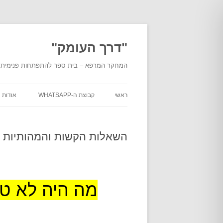
לדלג
לתוכן
"דרך העומק"
המחקר המרפא – בית ספר להתפתחות פנימית מעמ
ראשי
קבוצת ה-WHATSAPP
אודות
אודות
העומ
השאלות הקשות והמהותיות 
אודות
מוסמכ
בית ה
מה היה לא ט
מסלול
"דרך 