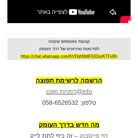
קבוצת וואטסאפ שקטה
לסדנאות ואירועים של דרך העומק
https://chat.whatsapp.com/KVDqtf0b8F9JDsjrKTFsBh
הרשמה לרשימת תפוצה
info@דמויות.com
טלפון: 058-6526532
מה חדש בדרך העומק
דף פייסבוק
– זה כיף לתת לייק