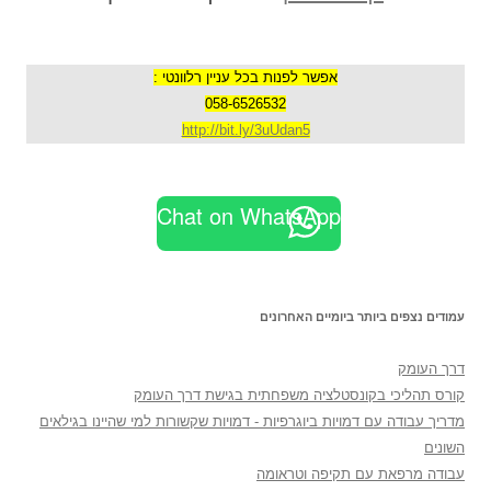
אפשר לפנות בכל עניין רלוונטי :
058-6526532
http://bit.ly/3uUdan5
Chat on WhatsApp
עמודים נצפים ביותר ביומיים האחרונים
דרך העומק
קורס תהליכי בקונסטלציה משפחתית בגישת דרך העומק
מדריך עבודה עם דמויות ביוגרפיות - דמויות שקשורות למי שהיינו בגילאים
השונים
עבודה מרפאת עם תקיפה וטראומה