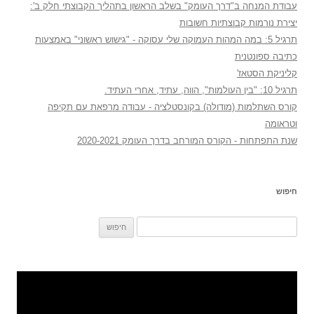
עבודת המנחה ב"דרך העומק" בשלב הראשון בתהליך הקבוצתי חלק ב':
יצירת נורמות קבוצתיות חשובות
תרגיל 5: במה המהות העמוקה שלי עסוקה - "גישוש ראשוני" באמצעות
כתיבה ספונטנית
קליניקת הסטאז'
תרגיל 10: "בין העולמות", הווה, עתיד, אחרי העתיד.
קורס השתלמות (מודולה) בקונסטלציה - עבודה מרפאת עם תקיפה
וטראומה
שנת התפתחות - הקורס המורחב בדרך העומק 2020-2021
חיפוש
חיפוש: