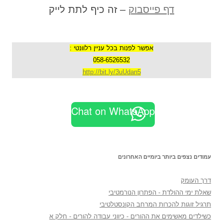
דף פייסבוק
– זה כיף לתת לייק
אפשר לפנות בכל עניין רלוונטי :
058-6526532
http://bit.ly/3uUdan5
Chat on WhatsApp
עמודים נצפים ביותר ביומיים האחרונים
דרך העומק
שאלת ימי ההולדת - הפתרון הנורמטיבי
תרגיל זוגות להכרות המרחב הקונסטלטיבי
כשילדים מאשימים את ההורים - כיווני עבודה להורים - חלק א