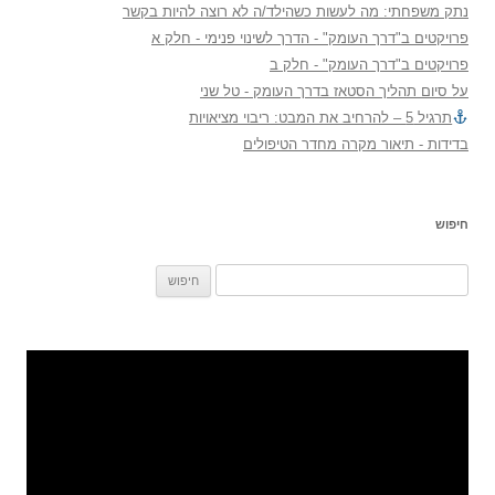
נתק משפחתי: מה לעשות כשהילד/ה לא רוצה להיות בקשר
פרויקטים ב"דרך העומק" - הדרך לשינוי פנימי - חלק א
פרויקטים ב"דרך העומק" - חלק ב
על סיום תהליך הסטאז בדרך העומק - טל שני
תרגיל 5 – להרחיב את המבט: ריבוי מציאויות
בדידות - תיאור מקרה מחדר הטיפולים
חיפוש
חיפוש: