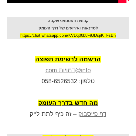
קבוצת וואטסאפ שקטה
לסדנאות ואירועים של דרך העומק
https://chat.whatsapp.com/KVDqtf0b8F9JDsjrKTFsBh
הרשמה לרשימת תפוצה
info@דמויות.com
טלפון: 058-6526532
מה חדש בדרך העומק
דף פייסבוק
– זה כיף לתת לייק