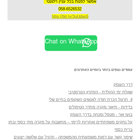
אפשר לפנות בכל עניין רלוונטי :
058-6526532
http://bit.ly/3uUdan5
Chat on WhatsApp
עמודים נצפים ביותר ביומיים האחרונים
דרך העומק
שאלת ימי ההולדת - הפתרון הנורמטיבי
4. תרגול הכרת תודה לאנשים השקופים בחיים שלי
בדידות - תיאור מקרה מחדר הטיפולים
בועז אור - מטפל ומנחה בדרך העומק
על נתקים משפחתיים ואחריות לריפוי – מחשבות על מקרה מתי כספי ובתו
ברית כספי
שיפור קשר עם דמות משמעותית מהמשפחה - תרגיל עם שלושה ייצוגים