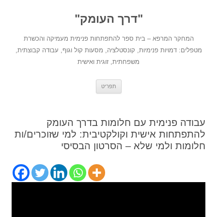
לדלג
לתוכן
"דרך העומק"
המחקר המרפא – בית ספר להתפתחות פנימית מעמיקה והכשרת
מטפלים: דמויות פנימיות, קונסטלציה, מסעות קול וגוף, עבודה קבוצתית,
משפחתית, זוגית ואישית
תפריט
עבודה פנימית עם חלומות בדרך העומק
להתפתחות אישית וקולקטיבית: למי שזוכרים/ות
חלומות ולמי שלא – הסרטון הבסיסי