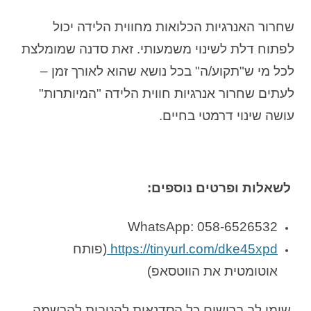
שחרור האנרגיות הכלואות מחווית הלידה יכול
לפתוח דלת לשינוי משמעותי. זאת סדנה שמומלצת
לכל מי ש"תקוע/ה" בכל נושא שהוא לאורך זמן –
לעתים שחרור אנרגיות חווית הלידה "המיותרות"
עושה שינוי דרמטי בחיים.
לשאלות ופרטים נוספים:
WhatsApp: 058-6526532
https://tinyurl.com/dke45xpd
(פותח
אוטומטית את הווטסאפ)
שימו לב ברישום כל הסדנאות להטבות להרשמה