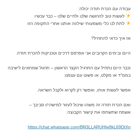
עבודה עם הכרת תודה יכולה:
לעשות טוב להרגשה שלנו ולחיים שלנו – כבר עכשיו
לתת לנו כלי משמעותי שילווה אותנו אחרי התקופה הזו
אז איך כדאי להתחיל?
היום ובימים הקרובים אני אפרסם דרכים וטכניקות להכרת תודה.
וכבר היום נתחיל עם התרגיל הקצר הראשון – תרגול שמתאים לישיבה
בממ"ד או מקלט, או פשוט עם עצמנו.
אפשר לעשות אותו, ואפשר רק לקרוא ולקבל השראה.
ואם הכרת תודה זה משהו שיכול לעזור למישהי/ו סביבך –
אשמח שתשתפו את קישור הקבוצה:
https://chat.whatsapp.com/Bfjl3LLARUHIe8kL69DtXn