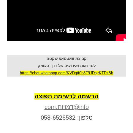
קבוצת וואטסאפ שקטה
לסדנאות ואירועים של דרך העומק
https://chat.whatsapp.com/KVDqtf0b8F9JDsjrKTFsBh
הרשמה לרשימת תפוצה
info@דמויות.com
טלפון: 058-6526532