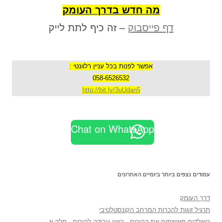
מה חדש בדרך העומק
דף פייסבוק
– זה כיף לתת לייק
אפשר לפנות בכל עניין רלוונטי :
058-6526532
http://bit.ly/3uUdan5
Chat on WhatsApp
עמודים נצפים ביותר ביומיים האחרונים
דרך העומק
תרגיל זוגות להכרות המרחב הקונסטלטיבי
כשילדים מאשימים את ההורים - כיווני עבודה להורים - חלק א