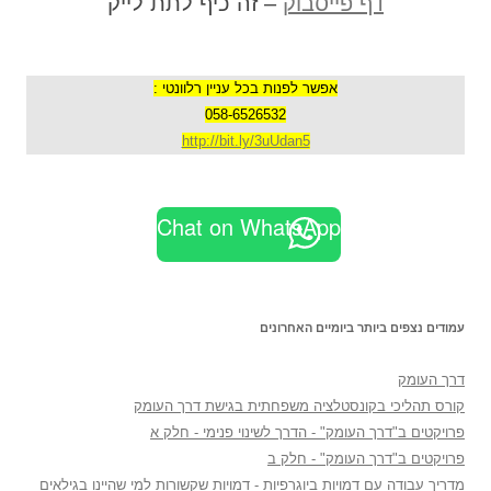
דף פייסבוק
– זה כיף לתת לייק
אפשר לפנות בכל עניין רלוונטי :
058-6526532
http://bit.ly/3uUdan5
Chat on WhatsApp
עמודים נצפים ביותר ביומיים האחרונים
דרך העומק
קורס תהליכי בקונסטלציה משפחתית בגישת דרך העומק
פרויקטים ב"דרך העומק" - הדרך לשינוי פנימי - חלק א
פרויקטים ב"דרך העומק" - חלק ב
מדריך עבודה עם דמויות ביוגרפיות - דמויות שקשורות למי שהיינו בגילאים