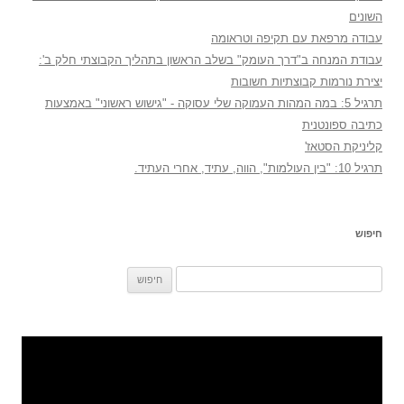
השונים
עבודה מרפאת עם תקיפה וטראומה
עבודת המנחה ב"דרך העומק" בשלב הראשון בתהליך הקבוצתי חלק ב':
יצירת נורמות קבוצתיות חשובות
תרגיל 5: במה המהות העמוקה שלי עסוקה - "גישוש ראשוני" באמצעות
כתיבה ספונטנית
קליניקת הסטאז'
תרגיל 10: "בין העולמות", הווה, עתיד, אחרי העתיד.
חיפוש
חיפוש: