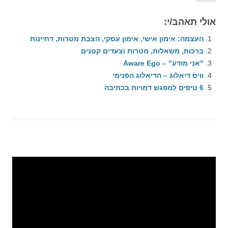
אולי תאהב/י:
העצמה: אימון אישי, אימון עסקי, הצבת מטרות, דחיינות
ברכות, משאלות, מטרות וצעדים קטנים
"אני מודע" – Aware Ego
וויס דיאלוג – הדיאלוג הפנימי
6 טיפים למפגש דמויות בכתיבה