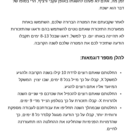
זמן מה, אולם לא פעלנו להשגתו באופן עקבי ורציף, הרי בסופו של
דבר הוא ישכח.
לאחר שקבעתם את המטרה הברורה שלכם, השתמשו באחת
ממערכות התזכורת שאתם נוטים להשתמש בהם ודאגו שהתזכורות
לא תהיינה באותו יום. כך למשל, דאגו שבכל 8-13 ימים תקבלו
הודעה שתזכיר לכם את המטרה שלכם לשנה הקרובה.
להלן מספר דוגמאות:
החלטתם שאתם רוצים לרדת 10 קילו בשנה הקרובה ולהגיע
למשקל X, קבלו על כך מייל בכל 8 ימים, שבו יצוין המשקל
המיועד אליו אתם רוצים להגיע.
החלטתם שאתם רוצים להכפיל את שכרכם פי שניים השנה
ולהרוויח X- קבלו תזכורת על כך בטלפון הנייד מדי 9 ימים.
החלטתם שבמהלך השנה תחליפו את עבודתכם לעבודה מספקת
ורווחית יותר, קבלו על כך הודעה מגוגל קלנדר כל 8 ימים, כך
שהדמויות הפנימיות שהחליטו את ההחלטה הזו תתעוררנה
לחיים.