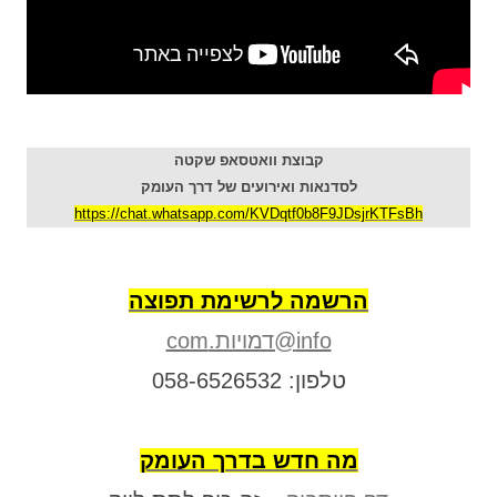
קבוצת וואטסאפ שקטה
לסדנאות ואירועים של דרך העומק
https://chat.whatsapp.com/KVDqtf0b8F9JDsjrKTFsBh
הרשמה לרשימת תפוצה
info@דמויות.com
טלפון: 058-6526532
מה חדש בדרך העומק