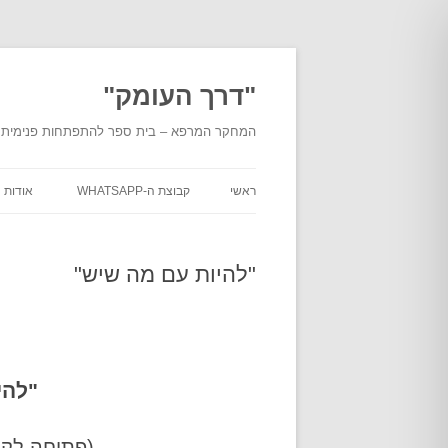
לדלג
לתוכן
"דרך העומק"
המחקר המרפא – בית ספר להתפתחות פנימית מעמ
ראשי
קבוצת ה-WHATSAPP
אודות
אודות
העומ
"להיות עם מה שיש"
אודות
מוסמכ
בית ה
"להי
מסלול
"דרך 
(פתיחה לקב