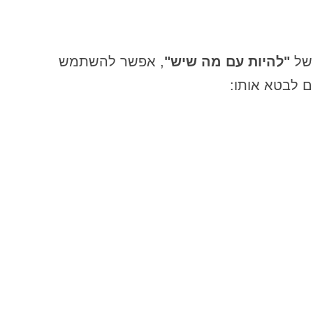
ה"בחירה להיות קורבן" – חלק ג
האם אפשר להירפא מנתק משפחתי
 של
"להיות עם מה שיש"
, אפשר להשתמש
ם לבטא אותו:
האם מותר לגעת בהוויה של מישהו
אחר – מבלי שביקש?נקודת מבט אתית
על קונסטלציה עם דמויות ציבוריות
האמת הקשה של דרך הכרת התודה או
איך ליצור מציאות שרוצים
הדינמיקה הנסתרת של חלוקת הזמן
בעבודה
הדרמה במעמקים והקשר לחיי היום יום
– מבט לעבודת העומק בסדנה
הדרמה במעמקים והקשר שלה לחיי
היום-יום