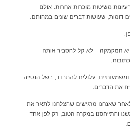
הכשרה קונסטלציה 
 רעיונות משיטות מוכרות אחרות. אולם
דמות הפרפקציוניסט
ם דומות, שעושות דברים שונים במהותם.
דף שאלות למגן מנהל – שאלות
שעוזרות למגן/ה המנהל/ת להתגלות
פן.
ולהביא את עצמו לידי ביטוי
דף שאלות: עבודת דמויות פנימיות
היא חמקמקה – לא קל להסביר אותה
בכתיבה בגישת ה VOICE DIALOGUE
תובות.
– ראיון עם דמות – דף למפגש ראשוני
עם דמות
 ומשמעותיים, עלולים להתרדד, בשל הנטייה
דף שאלות: שאלון הזמנה לעבודה של
יח את הדברים.
הדמות הפרפקציוניסטית
דף שאלות: שאלון עבודה עם חוויה
לאחר שאנחנו מרגישים שהצלחנו לתאר את
גופנית – מקום בגוף
נו והתייחסנו במקרה הטוב, רק לפן אחד
ה"בחירה להיות קורבן" – חלק א
.
ה"בחירה להיות קורבן" – חלק ד