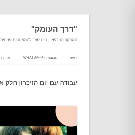
לדלג
לתוכן
"דרך העומק"
המחקר המרפא – בית ספר להתפתחות פנימית מעמ
ראשי
קבוצת ה-WHATSAPP
אודות
אודות
העומ
עבודה עם יום הזיכרון חלק א
אודות
מוסמכ
בית ה
מסלול
"דרך 