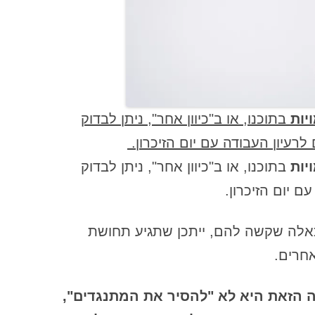
הנחיות לקבוצה – חוזה קבוצתי ונורמות
לקבוצת ריפוי נתקים
הסיבה המשמעותית ביותר לעשות
עבודת עומק על נתקים משפחתיים –
כולל מבנה הנתק הפנימי שחי בתוכנו
יות
בתוכנו, או ב"כיוון אחר", ניתן לבדוק
הסכמי דיסקרטיות – חלק א'
לרעיון העבודה עם יום הזיכרון.
הקשר עם אבא והשפעתו על עולמנו
יות
בתוכנו, או ב"כיוון אחר", ניתן לבדוק
(הפנימי והחיצוני)
עם יום הזיכרון.
השואה ונתקים משפחתיים
השתתפות המנחה בעבודה הקבוצתית
כאלה שקשה להם, ייתכן שתגיע תחושת
– חלק א'
 אחרים.
התאבדות כביטוי של נתק משפחתי:
מבט מערכתי לריפוי
 הזאת היא לא "להסיר את המתנגדים",
התחלת עבודה עם החלק שלא מצליח