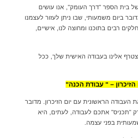
הכשרה קונסטלציה 
של בית הספר "דרך העומק", אנו עושים
דמות הפרפקציוניסט
דובר ביום משמעותי, שבו ניתן לעזור לעצמנו
דף שאלות למגן מנהל – שאלות
לקים רבים בתוכנו ומחוצה לנו, אישיים,
שעוזרות למגן/ה המנהל/ת להתגלות
ולהביא את עצמו לידי ביטוי
דף שאלות: עבודת דמויות פנימיות
הצטרף אלינו בעבודה האישית שלך, ככל
בכתיבה בגישת ה VOICE DIALOGUE
– ראיון עם דמות – דף למפגש ראשוני
עם דמות
הזיכרון – " עבודת הכנה"
דף שאלות: שאלון הזמנה לעבודה של
הדמות הפרפקציוניסטית
 העבודה הראשונית עם יום הזיכרון. מדובר
דף שאלות: שאלון עבודה עם חוויה
ק "תכניס" אתכם לעבודה, לעתים, היא
גופנית – מקום בגוף
מעותית בפני עצמה.
ה"בחירה להיות קורבן" – חלק א
ה"בחירה להיות קורבן" – חלק ד