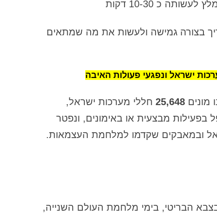
ותה כ 10-30 דקות
ה"בחירה להיות קורבן" – חלק ג
יך בצורה גמישה ולעשות את מה שמתאים
האם אפשר להירפא מנתק משפחתי
האם מותר לגעת בהוויה של מישהו
אחר – מבלי שביקש?נקודת מבט אתית
ערכות ישראל ונפגעי פעולות האיבה
על קונסטלציה עם דמויות ציבוריות
ו מונים
25,648
חללי מערכות ישראל,
האמת הקשה של דרך הכרת התודה או
איך ליצור מציאות שרוצים
 בפעילות מבצעית או באימונים, ונפטר
הדינמיקה הנסתרת של חלוקת הזמן
 ובמאבקים שקדמו למלחמת העצמאות.
בעבודה
הדרמה במעמקים והקשר לחיי היום יום
– מבט לעבודת העומק בסדנה
הדרמה במעמקים והקשר שלה לחיי
בצבא הבריטי, בימי מלחמת העולם השנייה,
היום-יום