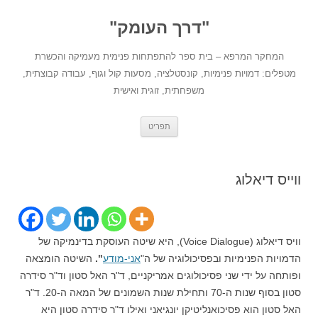
לדלג
לתוכן
"דרך העומק"
המחקר המרפא – בית ספר להתפתחות פנימית מעמיקה והכשרת
מטפלים: דמויות פנימיות, קונסטלציה, מסעות קול וגוף, עבודה קבוצתית,
משפחתית, זוגית ואישית
תפריט
ווייס דיאלוג
וויס דיאלוג (Voice Dialogue), היא שיטה העוסקת בדינמיקה של
הדמויות הפנימיות ובפסיכולוגיה של ה"
אני-מודע
".
השיטה הומצאה
ופותחה על ידי שני פסיכולוגים אמריקניים, ד"ר האל סטון וד"ר סידרה
סטון בסוף שנות ה-70 ותחילת שנות השמונים של המאה ה-20. ד"ר
האל סטון הוא פסיכואנליטיקן
יונגיאני ואילו ד"ר סידרה סטון היא