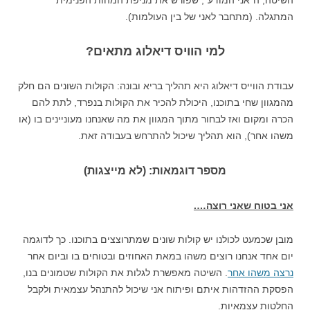
השיטה, ה"אני המודע", שפורש את מניפת המהות הפנימית
המתגלה. (מתחבר לאני של בין העולמות).
למי הוויס דיאלוג מתאים?
עבודת הווייס דיאלוג היא תהליך בריא ובונה: הקולות השונים הם חלק
מהמגוון שחי בתוכנו, היכולת להכיר את הקולות בנפרד, לתת להם
הכרה ומקום ואז לבחור מתוך המגוון את מה שאנחנו מעוניינים בו (או
משהו אחר), הוא תהליך שיכול להתרחש בעבודה זאת.
מספר דוגמאות: (לא מייצגות)
אני בטוח שאני רוצה….
מובן שכמעט לכולנו יש קולות שונים שמתרוצצים בתוכנו. כך לדוגמה
יום אחד אנחנו רוצים משהו במאת האחוזים ובטוחים בו וביום אחר
נרצה משהו אחר
. השיטה מאפשרת לגלות את הקולות שטמונים בנו,
הפסקת ההזדהות איתם ופיתוח אני שיכול להתנהל עצמאית ולקבל
החלטות עצמאיות.