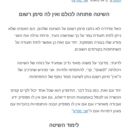
המודע
. (ראו מאמר
אני מודע
).
השיטה פתוחה לכולם ואין לה סימן רשום
האל וסידרה לא כתבו סימן רשום על השיטה שלהם, הם האמינו שלא
ניתן לתת תעודת גמר על כך שמישהו העיר, פיתח וגילה את האני
מודע שלו בצורה מספקת. יחד עם זאת כן אפשר לתת תעודה על
השתתפות בקורסים השונים.
לדעתי, מדובר על משהו מאוד נדיב שמעיד על כוחה של השיטה
ויכולתה "לנשום", קרי, להתפתח ולחיות. אני מרגיש שהרכיב של
ה"אין" סימן רשום נותן לשיטה ממד נוסף של התפתחות.
יחד עם זאת, כמו בכל דבר, החיסרון הוא שכל אחד יכול לקיים קורס
הכשרה או לטפל באמצעות הוויס דיאלוג, גם אם אין לו מספיק ידע
ועבודה מאחוריו וגם אם אין לו מספיק הבנה והתנסויות בהכרות עם
מגוון דמויות ועם ה"
אני מודע
".
לימוד השיטה