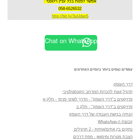
אפשר לפנות בכל עניין רלוונטי :
058-6526532
http://bit.ly/3uUdan5
Chat on WhatsApp
עמודים נצפים ביותר ביומיים האחרונים
דרך העומק
תרגיל זוגות להכרות המרחב הקונסטלטיבי
פרויקטים ב"דרך העומק" - הדרך לשינוי פנימי - חלק א
פרויקטים ב"דרך העומק" - חלק ב
הנחיה בגישת העבודה של דרך העומק
קבוצת ה-WhatsApp
נתקים בין אחים/אחיות - 2 תרגילים
הצבת מטרות ומימושן - מפת דרכים