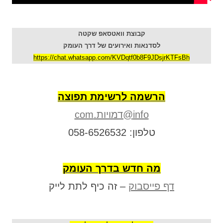
קבוצת וואטסאפ שקטה
לסדנאות ואירועים של דרך העומק
https://chat.whatsapp.com/KVDqtf0b8F9JDsjrKTFsBh
הרשמה לרשימת תפוצה
info@דמויות.com
טלפון: 058-6526532
מה חדש בדרך העומק
דף פייסבוק
– זה כיף לתת לייק