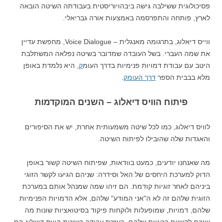
פסיכולוגית ששילבה גישה ביבהויוריסטית בעבודתה השיטה הובאה
לארץ, פותחה
והתפרסמה באמצעות אורה גבריאלי.
ווייס דיאלוג, בתרגומה מאנגלית – Voice Dialogue, מחפשת עדיין
את שמה העברי. בשל העובדה שמדובר בשיטה נפלאה המשתלבת
היטב עם עבודת דמויות פנימיות בדרך העומ
ק
, היא נלמדת באופן
מלא בבבית הספר
דרך העומק
.
פיתוח הוויס דיאלוג – השנים המוקדמות
לוויס דיאלוג, כמו לכל שיטה משמעותית אחרת, יש את הסיפורים
והאגדות שלה שהובילו לפיתוח השיטה.
מה שאנחנו יודעים, כמעט בוודאות, שפיתוח השיטה קשור באופן
הדוק למערכת היחסים של האל וסידרה: שניהם הגיעו לקשר הזוגי
ביניהם לאחר זוגיות קודמת. הם זיהו שמה שמנהל אותם במערכת
הזוגית שלהם זה לא ה"אני המודע" שלהם, אלא הדמויות הפנימיות
שלהם, דמויות, שמופעלות ולוקחות פיקוד בסיטואציות שונות מה