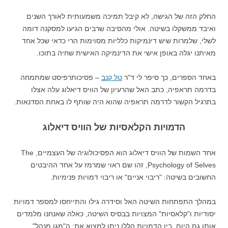
החלק הזה של הגישה, לא קיבל תמיכה משמעותית לאורך השנים
ואיבד ממשקלו בשיטה. אולי מהסיבה שרבים הגיעו למסקנה דומה
לשלי, שלמרות שיש דינמיקות כלליות מסוימות הרי כדאי שכל אחד
מאיתנו יגלה באופן אישי את הדינמיקה האישית שחיה בתוכו.
באחד הספרים, כך סיפר לי ד"ר
טל קנב
– פסיכותרפיסט שמתמחה
בדרמה תראפיה, כתב האל שהרעיון של הוויס דיאלוג עלה אצלו
בתרגיל הקשור לדרמה תראפיה שהוא היה שותף לו באחת הסדנאות.
הדמויות הקלאסיות של הוויס דיאלוג
אחד השמות של הוויס דיאלוג הוא הפסיכולוגיה של העצמיים, The
Psychology of Selves, זהו שם ראוי שמרמז על אחד ההיבטים
החשובים בשיטה: "ריבוי אניים" או ריבוי דמויות פנימיות.
במהלך התפתחות השיטה האל וסידרה גילו והתייחסו למספר דמויות
יסודיות ו"קלאסיות" המצויות בבסיס השיטה, כאלה שאנחנו מלמדים
אותן גם היום. בין הדמויות הללו ניתן למצוא את: ה"מגן מנהל",