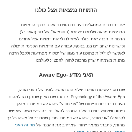
הדמויות נמצאות אצל כולנו
אחד הדברים המתגלים בעבודת הוויס דיאלוג ובדרך הדמויות
הפנימיות מראה שלכולנו יש זרע (פוטנציאל) של רוב (ואולי כל)
הדמויות. הבנה זאת יכולה לעזור לנו לזהות דמויות אצל אחרים
וכישרונות שחבויים בנו. בנוסף, עבודה עם הדמויות הפנימיות יכולה
לאפשר לנו לגלות בתוכנו עוד מגוון של יכולות מפתיעות ולקבל הרבה
מתנות משמחות שרק מחכות לתורן להפציע לעולמנו.
האני מודע -Aware Ego
שם נוסף לשיטת הוויס דיאלוג הוא הפסיכולוגיה של האני מודע,
Psychology of the Aware Ego. גם זהו שם מצוין שנותן רמז למהות
העבודה: הכרות ופיתוח של "אני מודע" שהוא לא דמויות. במהלך
פיתוח ושימוש בוויס דיאלוג התברר להאל וסידרה שיש משהו שאפשר
לקרוא לו "אני מודע", שהוא לא דמויות. מכיון שמדובר על משהו כל כך
מהותי, כתבתי מאמר ייחודי שמרחיב את ההבנה של
מה זה האני