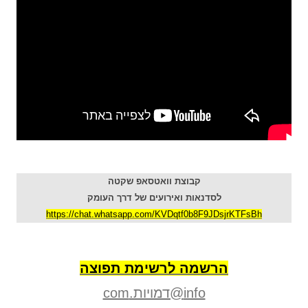
קבוצת וואטסאפ שקטה
לסדנאות ואירועים של דרך העומק
https://chat.whatsapp.com/KVDqtf0b8F9JDsjrKTFsBh
הרשמה לרשימת תפוצה
info@דמויות.com