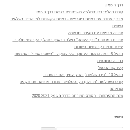
דרך העומק
קורס תהליכי בקונסטלציה משפחתית בגישת דרך העומק
מדריך עבודה עם דמויות ביוגרפיות - דמויות שקשורות למי שהיינו בגילאים
השונים
עבודה מרפאת עם תקיפה וטראומה
עבודת המנחה ב"דרך העומק" בשלב הראשון בתהליך הקבוצתי חלק ב':
יצירת נורמות קבוצתיות חשובות
תרגיל 5: במה המהות העמוקה שלי עסוקה - "גישוש ראשוני" באמצעות
כתיבה ספונטנית
קליניקת הסטאז'
תרגיל 10: "בין העולמות", הווה, עתיד, אחרי העתיד.
קורס השתלמות (מודולה) בקונסטלציה - עבודה מרפאת עם תקיפה
וטראומה
שנת התפתחות - הקורס המורחב בדרך העומק 2020-2021
חיפוש