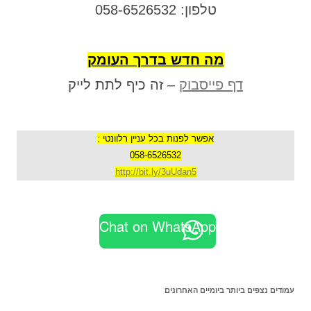
טלפון: 058-6526532
מה חדש בדרך העומק
דף פייסבוק
– זה כיף לתת לייק
אפשר לפנות בכל עניין רלוונטי :
058-6526532
http://bit.ly/3uUdan5
Chat on WhatsApp
עמודים נצפים ביותר ביומיים האחרונים