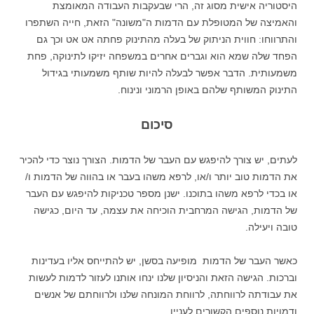
היסטוריה אישית מסוג זה, הרי שבעקבות העבודה המאומצת
והאמיצה של המטופלת עם הדמות ה"משונה" הזאת, חייה השתפרו
והתרווחו: חווית הניתוק של בעלה מהתינוק פחתה אט אט וכך גם
הפחד שלה שמא הוא וגברים אחרים במשפחה יזיקו לתינוקה, פחת
משמעותית. הדבר אפשר לבעלה להיות שותף משמעותי בגידול
התינוק המשותף שלהם באופן הרמוני ונינוח.
סיכום
לעתים, יש צורך להיפגש עם העבר של הדמות. הצורך נוצר כדי להכיר
את הדמות טוב יותר ו/או, לרפא משהו בעבר או בהווה של הדמות ו/
או בכדי לרפא משהו בתוכנו. ישנן מספר טכניקות להיפגש עם העבר
של הדמות, הגישה המרחבית הוכיחה את עצמה, עד היום, כגישה
טובה ויעילה.
כאשר העבר של הדמות מופיעה בסשן, יש להתייחס אליו בעדינות
וברכות. הגישה הזאת והניסיון שלנו ינחו אותנו לעזור לדמות לעשות
את עבודתה לרווחתה, לרווחת המונחה שלנו ולרווחתם של אנשים
ודמויות נוספים הקשורים לעניין.