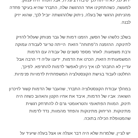
ידוע לנו, לא הייתה לכך סיבה רציונלית, אבל הפחד היה עמוק.
למעשה, כשהתחקינו אחר ההרגשה שלה, התברר שהיא בעיקר פחדה
מהניתוק הרגשי של בעלה, ניתוק שלהרגשתה יוביל לכך, שהוא יזיק
לבנה.
בשלב כלשהו של הסשן, הזמנו דמות של גבר מנותק שעלול להזיק
לתינוקה. ההזמנה ה"פתוחה" הזאת הייתה טריגר לעבודה עמוקה
ורבת משמעות. לאחר מספר סשנים של עבודה עם הדמות
המשמעותית הזאת, הכרנו את הדמות, ידענו עליה די הרבה אבל
עדיין לא התבהר לנו איך ניתן לאפשר לדמות להתרפא. לפיכך,
החלטנו לעבוד בגישת הקונסטלציה המשפחתית לדמויות פנימיות.
במהלך עבודת הקונסטלציה התברר, שהעבר של הדמות קשור לזיכרון
השואה: אביו של הדמות, איבד את אחיו הקטן והאהוב כשזה היה
תינוק, המוות הפתאומי והטראומטי גרם לו להתרחק רגשית
מתינוקות. הריחוק מתינוקות והפחד מהמוות, נדד לדמות
שהמטופלת הכילה בתוכה.
יש לציין, שלמרות שלא היה דבר אצלה או אצל בעלה שיעיד על