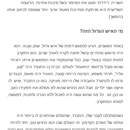
השנייה, רידדתי מעט את הסיפור בשל סיבות אתיות. הדוגמה
השלישית היא מרתקת ומחייבת מאמר ארוך יותר שאנסה לכתוב אותו
בהמשך).
מי האיש הגדול הזה?
באחד הסשנים, הגיע למפגש דמות של איש גדול, שמן וגבוה. הוא
היה מיואש מהחיים ובשל תזונה לקויה לאורך שנים, הוא התקרב
למותו הצפוי בצעדי ענק. ככל שהעמקתי את המפגשים איתו, ראיתי
שהוא סובל מ"חוסר התאמה" לעולם. הבית בו התגורר היה "קטן
עליו", תרתי משמע, המיטה הייתה קטנה, האוויר היה מאוס, הבגדים
גרמו לו להתגרד והעבודה שלו הייתה מעיקה. כמו כן התברר, שיש לו
אישה ושני ילדים, אבל הוא הרגיש שהוא לא ממלא את תפקידו כאב,
או כבן זוג . כל מה שהוא עשה היה לאכול ללא הכרה ולחכות, למעשה,
למותו המתקרב.
כשהסתכלנו לעבר שלו, התברר, שהעולם שהתאים לו ביותר היה
עולמו של האדם הקדמון. זה העולם שבו הוא הרגיש טוב, חזר להיות
ספורטיבי וחזר ליהנות מהחיים הפשוטים והלא מתוחכמים. הוא נהנה