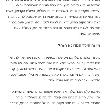
מבנייה ושימוש בכלים מעץ, מחשיבה פשוטה המבוססת על ה-
"עכשיו" ומקרבה לטבע. כשהחזרנו אותו לעולמו, העולם הקדמון, ראינו
כיצד הוא פורח. בהמשך, המונחה עצמו הרגיש שבשביל לתת לדמות
קצת יותר מקום בחייו, כדאי לו לצאת לטבע ולפנות זמן, פעם בכמה
חודשים, לשנת לילה בטבע. זה היה מפגש מרומם, שכולנו יצאנו
מאושרים ממנו.
מי זה הילד המדוכא הזה?
באחד הסשנים שלי עם מטופלת מסוימת, הגיעה דמות של ילד. הילד
היה בדיכאון איום וכמעט שלא היה מוכן לדבר איתנו. הוא לא האמין
באף אחד ולא ראה טעם בתקשורת עם אנשים. בשלב הראשון, קשה
היה להבין האם מדובר בילד דיכאוני במהותו, או בילד שסובל עכשיו
מדיכאון, אבל במהותו הוא משהו אחר.
כשהסתכלנו לעבר שלו, ראינו שהיו תקופות בהם המונחת התייחסה
אליו יותר, תקופות בהם הוא קיבל יותר מקום. במהלך העבודה
התברר, שכיום אין לו יותר מקום בחיים של המונחת. בנוסף, ילד זה