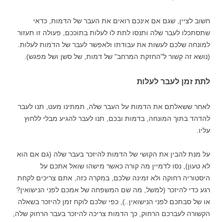
חשוב לציין, שגם אם אינכם רואים את העבר של הדמות, כדאי
שתסתכלו לעבר שלה ותנסו לתת לו לעלות בתוככם, פעולה זו תעזור
למונחה שלכם לעשות את עבודתו ולאפשר לעבר של הדמות לעלות.
(נושא זה קשור ל"החזקת המרחב" של דמות, של סשן ושל מפגש).
לתת זמן לעבר לעלות
לאחר ששאלתם את הדמות על העבר שלה, תמתינו מעט, תנו לעבר
להדהד בתוך המונחה, בדמות ובכם, תנו לעבר להגיע מבלי ללחוץ
עליו.
על מנת להבין את הקושי של הדמות להיזכר בעבר שלה (גם אם הוא
לא טעון), נסו לדמיין מה קורה כאשר מישהו שואל אתכם על
היסטוריה רחוקה ולא זמינה שלכם, במקרה כזה, אתם צריכים לקחת
רגע כדי להיזכר (למשל, מה שם המשפחה של אמכם לפני הנישואין?
או של סבתכם לפני הנישואין..), כפי שלכם לוקח זמן להיזכר בשאלה
הקשורה לעברכם הרחוק, כך הדמות צריכה להיזכר בעבר הרחוק שלה,