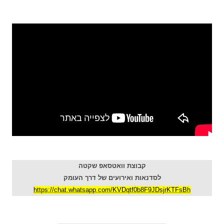
קבוצת וואטסאפ שקטה
לסדנאות ואירועים של דרך העומק
https://chat.whatsapp.com/KVDqtf0b8F9JDsjrKTFsBh