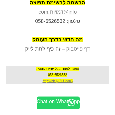
הרשמה לרשימת תפוצה
info@דמויות.com
טלפון: 058-6526532
מה חדש בדרך העומק
דף פייסבוק
– זה כיף לתת לייק
אפשר לפנות בכל עניין רלוונטי :
058-6526532
http://bit.ly/3uUdan5
Chat on WhatsApp