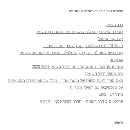
עמודים נצפים ביותר ביומיים האחרונים
דרך העומק
קורס תהליכי בקונסטלציה משפחתית בגישת דרך העומק
קליניקת הסטאז'
תרגיל 10: "בין העולמות", הווה, עתיד, אחרי העתיד.
קורס השתלמות (מודולה) בקונסטלציה - עבודה מרפאת עם תקיפה
וטראומה
שנת התפתחות - הקורס המורחב בדרך העומק 2020-2021
בית הספר "דרך העומק"
האם מותר לגעת בהוויה של מישהו אחר – מבלי שביקש?נקודת מבט אתית
על קונסטלציה עם דמויות ציבוריות
מה חדש - בלוג
פרויקטים ב"דרך העומק" - הדרך לשינוי פנימי - חלק א
חיפוש