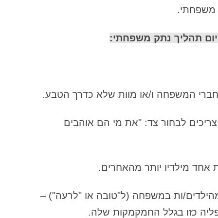
המדריך לעבודת זוגות בקורסים של
 משפחתי.
"דרך העומק" – כללים לכל משתתפי
הסשן
ום תהליך נתק משפחתי:
המדריך לעבודת זוגות בקורסים של
"דרך העומק" – כללים למונחה
המדריך לעבודת זוגות בקורסים של
"דרך העומק" – כללים למנחה
ברי המשפחה ו/או מוות שלא כדרך הטבע.
המחיר הטריוויאלי והמחיר הסמוי של
ריכים לבחור צד: "את מי הם אוהבים
נתק משפחתי
הנחיה בגישת העבודה של דרך העומק
הנחיה למטפלים בעשר השנים
אחד מילדיו יותר מהאחרים.
הראשונות לעבודתם
הילדים/ות במשפחה (ל"טובה או "לרעה") –
הנחיות למטפלים במגע העובדים עם
נפגעי פגיעה מינית
ליה כזו בגלל החמקמקות שלה.