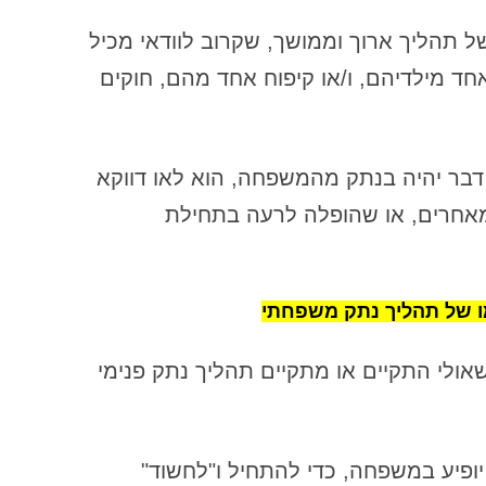
ההזדמנות של חודשי הקיץ
 תהליך ארוך וממושך, שקרוב לוודאי מכיל
הוצאה מהמשפחה, ניתוק משפחתי,
ד מילדיהם, ו/או קיפוח אחד מהם, חוקים
נידוי, קיפוח ואפליה
הורות נרקיסיסטית וחווית המקום שלנו
בעולם
דבר יהיה בנתק מהמשפחה, הוא לאו דווקא
היכן מקום הישיבה האידיאלי למטפל?
מאחרים, או שהופלה לרעה בתחילת
היכן מקום הישיבה האידיאלי למטופל?
העיקרון הראשון
הכוח המפתיע בשחרור טראומות
מו של תהליך נתק משפחתי
הלידה לריפוי היחסים הקרובים שלנו עם
עצמנו, אחרים והחיים
אולי התקיים או מתקיים תהליך נתק פנימי
המבנים הפנימיים בהם אנו חיים –
מה באתי לעשות פה: ע
שיטות עבודה מקובלות ושיטת "דרך
לעבוד בחיים, בקורס, 
העומק"
ופיע במשפחה, כדי להתחיל ו"לחשוד"