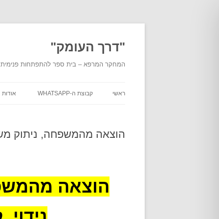
לדלג
לתוכן
"דרך העומק"
המחקר המרפא – בית ספר להתפתחות פנימית מעמ
ראשי
קבוצת ה-WHATSAPP
אודות
אודות
העומ
הוצאה מהמשפחה, ניתוק משפח
אודות
מוסמכ
בית ה
הוצאה מהמשפח
מסלול
"דרך 
נידוי, 