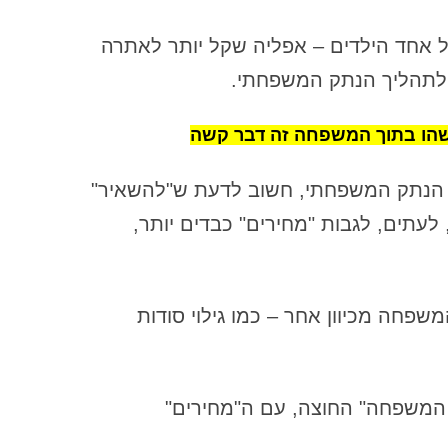
הנחיות לקבוצה – חוזה קבוצתי ונורמות
לקבוצת ריפוי נתקים
 אחד הילדים – אפליה שקל יותר לאתרה
 לתהליך הנתק המשפחתי.
הסיבה המשמעותית ביותר לעשות
עבודת עומק על נתקים משפחתיים –
כולל מבנה הנתק הפנימי שחי בתוכנו
שהו בתוך המשפחה זה דבר קשה
הסכמי דיסקרטיות – חלק א'
 הנתק המשפחתי, חשוב לדעת ש"להשאיר"
הקשר עם אבא והשפעתו על עולמנו
עתים, לגבות "מחירים" כבדים יותר,
(הפנימי והחיצוני)
השואה ונתקים משפחתיים
חה מכיוון אחר – כמו גילוי סודות
השתתפות המנחה בעבודה הקבוצתית
– חלק א'
התאבדות כביטוי של נתק משפחתי:
המשפחה" החוצה, עם ה"מחירים"
מבט מערכתי לריפוי
התחלת עבודה עם החלק שלא מצליח