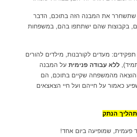
ה"בחירה להיות קורבן" – חלק ג
ו שתשחרר את המבנה הזה בתוכם, הדבר
האם אפשר להירפא מנתק משפחתי
ם, בקבוצות שהם ישתתפו בהם, במשפחות
האם מותר לגעת בהוויה של מישהו
אחר – מבלי שביקש?נקודת מבט אתית
על קונסטלציה עם דמויות ציבוריות
תפקידים: מעדים לקורבנות, מילדים להורים
האמת הקשה של דרך הכרת התודה או
תמיד),
ללא עבודה פנימית
על המבנה
איך ליצור מציאות שרוצים
ההוצאה מהמשפחה שקיים בתוכם, הם
הדינמיקה הנסתרת של חלוקת הזמן
יע כאמור על חייהם ועל חיי הצאצאים
בעבודה
הדרמה במעמקים והקשר לחיי היום יום
– מבט לעבודת העומק בסדנה
תהליך הנתק
הדרמה במעמקים והקשר שלה לחיי
 פעמית, שמופיעה ביום אחד!
היום-יום