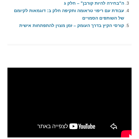
ה"בחירה להיות קורבן" – חלק ג
עבודת עם ריפוי טראומה ותקיפה חלק ב: דוגמאות לקיומם
של השותפים הסמויים
קורסי הקיץ בדרך העומק – זמן מצוין להתפתחות אישית