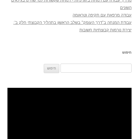
מדריך עבודה עם דמויות ביוגרפיות - דמויות שקשורות למי שהיינו בגילאים
השונים
עבודה מרפאת עם תקיפה וטראומה
עבודת המנחה ב"דרך העומק" בשלב הראשון בתהליך הקבוצתי חלק ב':
יצירת נורמות קבוצתיות חשובות
חיפוש
חיפוש: