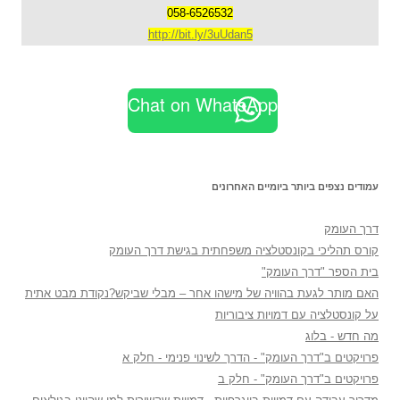
058-6526532
http://bit.ly/3uUdan5
Chat on WhatsApp
עמודים נצפים ביותר ביומיים האחרונים
דרך העומק
קורס תהליכי בקונסטלציה משפחתית בגישת דרך העומק
בית הספר "דרך העומק"
האם מותר לגעת בהוויה של מישהו אחר – מבלי שביקש?נקודת מבט אתית
על קונסטלציה עם דמויות ציבוריות
מה חדש - בלוג
פרויקטים ב"דרך העומק" - הדרך לשינוי פנימי - חלק א
פרויקטים ב"דרך העומק" - חלק ב