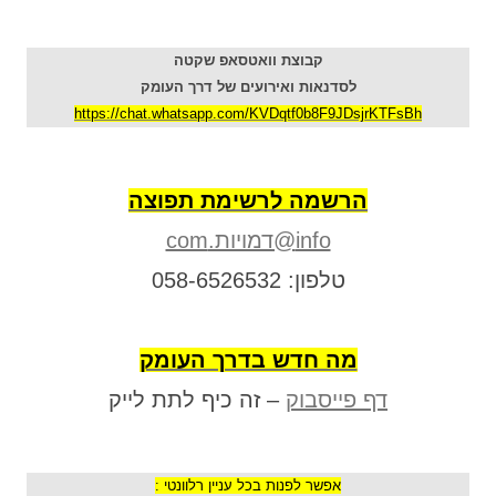
קבוצת וואטסאפ שקטה
לסדנאות ואירועים של דרך העומק
https://chat.whatsapp.com/KVDqtf0b8F9JDsjrKTFsBh
הרשמה לרשימת תפוצה
info@דמויות.com
טלפון: 058-6526532
מה חדש בדרך העומק
דף פייסבוק
– זה כיף לתת לייק
אפשר לפנות בכל עניין רלוונטי :