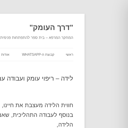
לדלג
לתוכן
"דרך העומק"
המחקר המרפא – בית ספר להתפתחות פנימית מעמ
ראשי
קבוצת ה-WHATSAPP
אודות
אודות
העומ
לידה – ריפוי עומק ועבודה ע
אודות
מוסמכ
בית ה
חווית הלידה מעצבת את חיינו,
בנוסף לעבודה התהליכית, שאנח
מסלול
"דרך 
הלידה,