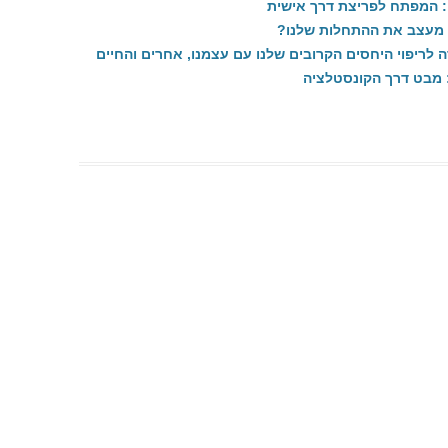
ה: המפתח לפריצת דרך אישית
הכשרה קונסטלציה
ון מעצב את ההתחלות שלנו?
דמות הפרפקציוניסט
לריפוי היחסים הקרובים שלנו עם עצמנו, אחרים והחיים
דף שאלות למגן מנהל – שאלות
: מבט דרך הקונסטלציה
שעוזרות למגן/ה המנהל/ת להתגלות
ולהביא את עצמו לידי ביטוי
דף שאלות: עבודת דמויות פנימיות
בכתיבה בגישת ה VOICE DIALOGUE
– ראיון עם דמות – דף למפגש ראשוני
עם דמות
דף שאלות: שאלון הזמנה לעבודה של
הדמות הפרפקציוניסטית
דף שאלות: שאלון עבודה עם חוויה
גופנית – מקום בגוף
ה"בחירה להיות קורבן" – חלק א
ה"בחירה להיות קורבן" – חלק ד