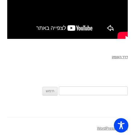
דרך העומק
חיפוש:
פועל על WordPress