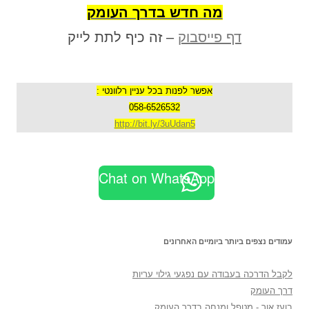
מה חדש בדרך העומק
דף פייסבוק
– זה כיף לתת לייק
אפשר לפנות בכל עניין רלוונטי :
058-6526532
http://bit.ly/3uUdan5
Chat on WhatsApp
עמודים נצפים ביותר ביומיים האחרונים
לקבל הדרכה בעבודה עם נפגעי גילוי עריות
דרך העומק
בועז אור - מטפל ומנחה בדרך העומק