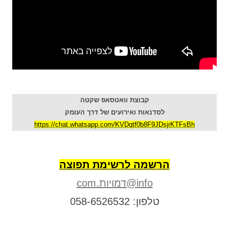
קבוצת וואטסאפ שקטה
לסדנאות ואירועים של דרך העומק
https://chat.whatsapp.com/KVDqtf0b8F9JDsjrKTFsBh
הרשמה לרשימת תפוצה
info@דמויות.com
טלפון: 058-6526532