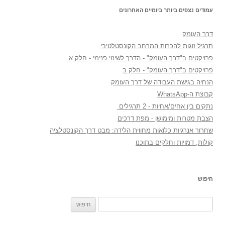
עמודים נצפים ביותר ביומיים האחרונים
דרך העומק
תרגיל זוגות להכרות המרחב הקונסטלטיבי
פרויקטים ב"דרך העומק" - הדרך לשינוי פנימי - חלק א
פרויקטים ב"דרך העומק" - חלק ב
הנחיה בגישת העבודה של דרך העומק
קבוצת ה-WhatsApp
נתקים בין אחים/אחיות - 2 תרגילים
הצבת מטרות ומימושן - מפת דרכים
שחרור אנרגיות כלואות מחווית הלידה: מבט דרך הקונסטלציה
קולות, דמויות וחלקים בתוכנו
חיפוש
חיפוש: