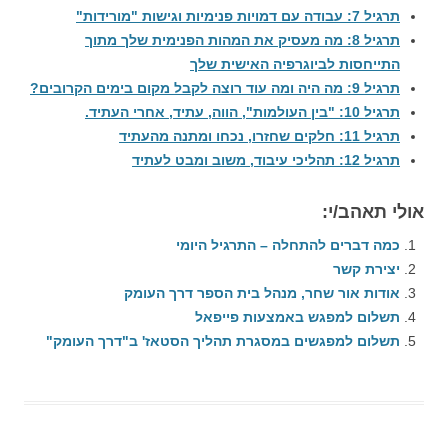
תרגיל 7: עבודה עם דמויות פנימיות וגישות "מורידות"
תרגיל 8: מה מעסיק את המהות הפנימית שלך מתוך
התייחסות לביוגרפיה האישית שלך
תרגיל 9: מה היה ומה עוד רוצה לקבל מקום בימים הקרובים?
תרגיל 10: "בין העולמות", הווה, עתיד, אחרי העתיד.
תרגיל 11: חלקים שחזרו, נכחו ומתנה מהעתיד
תרגיל 12: תהליכי עיבוד, משוב ומבט לעתיד
אולי תאהב/י:
כמה דברים להתחלה – התרגיל היומי
יצירת קשר
אודות אור שחר, מנהל בית הספר דרך העומק
תשלום למפגש באמצעות פייפאל
תשלום למפגשים במסגרת תהליך הסטאז' ב"דרך העומק"