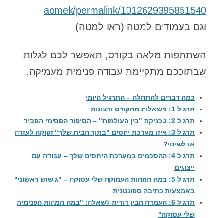
aomek/permalink/1012629395851540
וגם בעמודים למטה (ראו למטה)
השתתפות מלאה בקורס, תאפשר לכם לגלות
שבתוככם מתקיימת עבודה פנימית מעמיקה.
כמה דברים להתחלה – התרגיל היומי
תרגיל 1: משאלות מהקורס ורצונות
תרגיל 2: טכניקת "בין העולמות" – הסיפור הפסימי הסביר
תרגיל 3: איזו מערכת יחסים "בתוך הבית שלך" זקוקה לעזרה
או לשינוי?
תרגיל 4: ההסכמים במערכת היחסים שלך – עבודה עם
ייצוגים
תרגיל 5: במה המהות העמוקה שלי עסוקה – "גישוש ראשוני"
באמצעות כתיבה ספונטנית
תרגיל 6: העמדה הבין דורית לשאלה: "במה המהות הפנימית
שלי עסוקה"