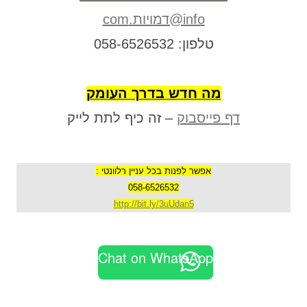
info@דמויות.com
טלפון: 058-6526532
מה חדש בדרך העומק
דף פייסבוק
– זה כיף לתת לייק
אפשר לפנות בכל עניין רלוונטי :
058-6526532
http://bit.ly/3uUdan5
Chat on WhatsApp