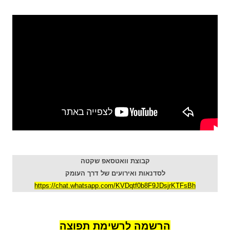
קבוצת וואטסאפ שקטה
לסדנאות ואירועים של דרך העומק
https://chat.whatsapp.com/KVDqtf0b8F9JDsjrKTFsBh
הרשמה לרשימת תפוצה