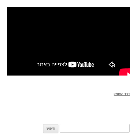
דרך העומק
חיפוש: