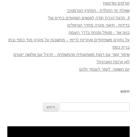
קורסים וסדנאות
שאלת ימי ההולדת - הפתרון הנורמטיבי
4. תרגול הכרת תודה לאנשים השקופים בחיים שלי
בדידות - תיאור מקרה מחדר הטיפולים
בועז אור - מטפל ומנחה בדרך העומק
על נתקים משפחתיים ואחריות לריפוי – מחשבות על מקרה מתי כספי ובתו
ברית כספי
שיפור קשר עם דמות משמעותית מהמשפחה - תרגיל עם שלושה ייצוגים
לאן זורמת האנרגיה?
יום השואה: לעזור לעצמך ולהם
חיפוש
חיפוש: