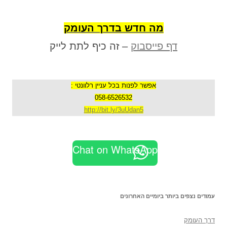
מה חדש בדרך העומק
דף פייסבוק
– זה כיף לתת לייק
אפשר לפנות בכל עניין רלוונטי :
058-6526532
http://bit.ly/3uUdan5
Chat on WhatsApp
עמודים נצפים ביותר ביומיים האחרונים
דרך העומק