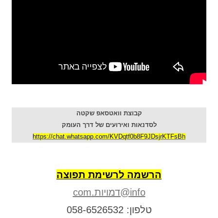
קבוצת וואטסאפ שקטה
לסדנאות ואירועים של דרך העומק
https://chat.whatsapp.com/KVDqtf0b8F9JDsjrKTFsBh
הרשמה לרשימת תפוצה
info@דמויות.com
טלפון: 058-6526532