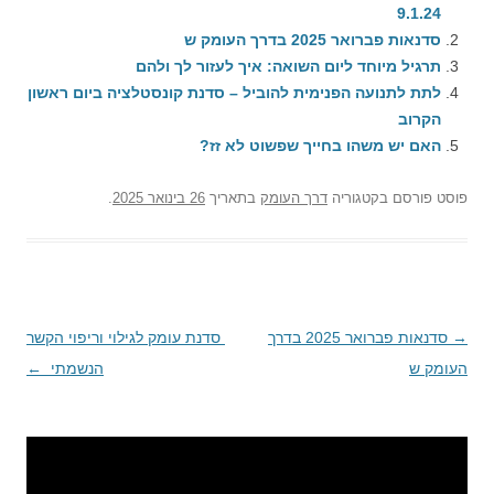
9.1.24
סדנאות פברואר 2025 בדרך העומק ש
תרגיל מיוחד ליום השואה: איך לעזור לך ולהם
לתת לתנועה הפנימית להוביל – סדנת קונסטלציה ביום ראשון
הקרוב
האם יש משהו בחייך שפשוט לא זז?
פוסט
פורסם בקטגוריה
דרך העומק
בתאריך
26 בינואר 2025
.
→
ניווט
סדנאות פברואר 2025 בדרך
סדנת עומק לגילוי וריפוי הקשר
העומק ש
בפוסטים
הנשמתי
←