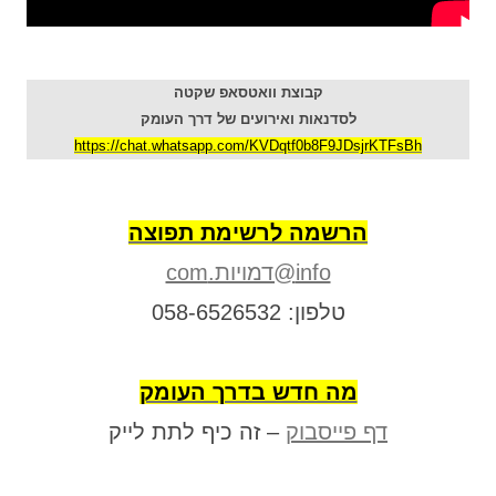
קבוצת וואטסאפ שקטה
לסדנאות ואירועים של דרך העומק
https://chat.whatsapp.com/KVDqtf0b8F9JDsjrKTFsBh
הרשמה לרשימת תפוצה
info@דמויות.com
טלפון: 058-6526532
מה חדש בדרך העומק
דף פייסבוק
– זה כיף לתת לייק