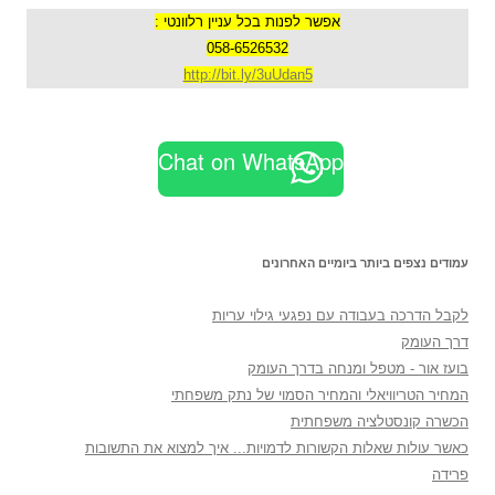
אפשר לפנות בכל עניין רלוונטי :
058-6526532
http://bit.ly/3uUdan5
Chat on WhatsApp
עמודים נצפים ביותר ביומיים האחרונים
לקבל הדרכה בעבודה עם נפגעי גילוי עריות
דרך העומק
בועז אור - מטפל ומנחה בדרך העומק
המחיר הטריוויאלי והמחיר הסמוי של נתק משפחתי
הכשרה קונסטלציה משפחתית
כאשר עולות שאלות הקשורות לדמויות... איך למצוא את התשובות
פרידה