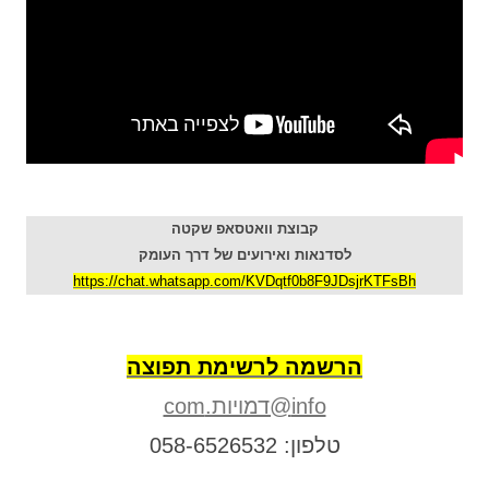
קבוצת וואטסאפ שקטה
לסדנאות ואירועים של דרך העומק
https://chat.whatsapp.com/KVDqtf0b8F9JDsjrKTFsBh
הרשמה לרשימת תפוצה
info@דמויות.com
טלפון: 058-6526532