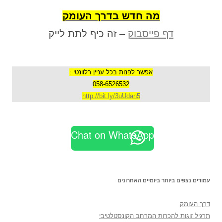
מה חדש בדרך העומק
דף פייסבוק
– זה כיף לתת לייק
אפשר לפנות בכל עניין רלוונטי :
058-6526532
http://bit.ly/3uUdan5
Chat on WhatsApp
עמודים נצפים ביותר ביומיים האחרונים
דרך העומק
תרגיל זוגות להכרות המרחב הקונסטלטיבי