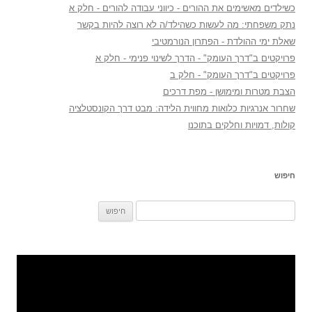
כשילדים מאשימים את ההורים - כיווני עבודה להורים - חלק א
נתק משפחתי: מה לעשות כשהילד/ה לא רוצה להיות בקשר
שאלת ימי ההולדת - הפתרון הנורמטיבי
פרויקטים ב"דרך העומק" - הדרך לשינוי פנימי - חלק א
פרויקטים ב"דרך העומק" - חלק ב
הצבת מטרות ומימושן - מפת דרכים
שחרור אנרגיות כלואות מחווית הלידה: מבט דרך הקונסטלציה
קולות, דמויות וחלקים בתוכנו
חיפוש
חיפוש: