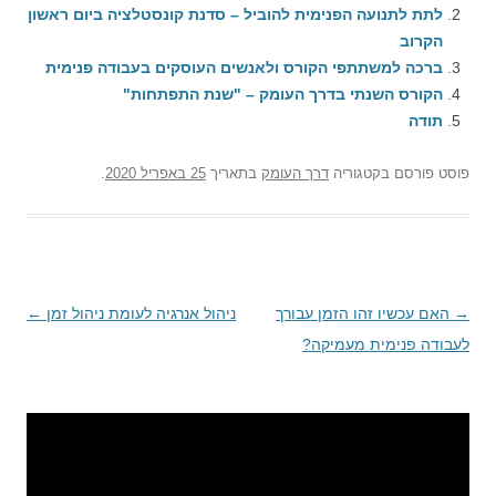
לתת לתנועה הפנימית להוביל – סדנת קונסטלציה ביום ראשון
הקרוב
ברכה למשתתפי הקורס ולאנשים העוסקים בעבודה פנימית
הקורס השנתי בדרך העומק – "שנת התפתחות"
תודה
פוסט
פורסם בקטגוריה
דרך העומק
בתאריך
25 באפריל 2020
.
→
ניווט
האם עכשיו זהו הזמן עבורך
ניהול אנרגיה לעומת ניהול זמן
←
בפוסטים
לעבודה פנימית מעמיקה?