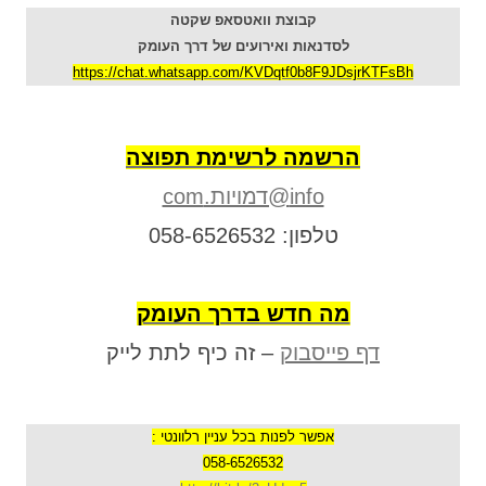
קבוצת וואטסאפ שקטה
לסדנאות ואירועים של דרך העומק
https://chat.whatsapp.com/KVDqtf0b8F9JDsjrKTFsBh
הרשמה לרשימת תפוצה
info@דמויות.com
טלפון: 058-6526532
מה חדש בדרך העומק
דף פייסבוק
– זה כיף לתת לייק
אפשר לפנות בכל עניין רלוונטי :
058-6526532