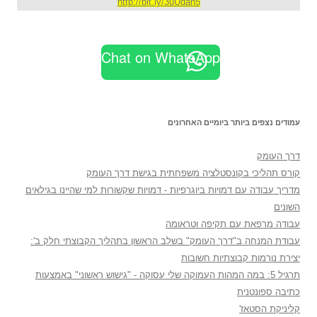
http://bit.ly/3uUdan5
Chat on WhatsApp
עמודים נצפים ביותר ביומיים האחרונים
דרך העומק
קורס תהליכי בקונסטלציה משפחתית בגישת דרך העומק
מדריך עבודה עם דמויות ביוגרפיות - דמויות שקשורות למי שהיינו בגילאים
השונים
עבודה מרפאת עם תקיפה וטראומה
עבודת המנחה ב"דרך העומק" בשלב הראשון בתהליך הקבוצתי חלק ב':
יצירת נורמות קבוצתיות חשובות
תרגיל 5: במה המהות העמוקה שלי עסוקה - "גישוש ראשוני" באמצעות
כתיבה ספונטנית
קליניקת הסטאז'