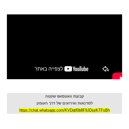
קבוצת וואטסאפ שקטה
לסדנאות ואירועים של דרך העומק
https://chat.whatsapp.com/KVDqtf0b8F9JDsjrKTFsBh