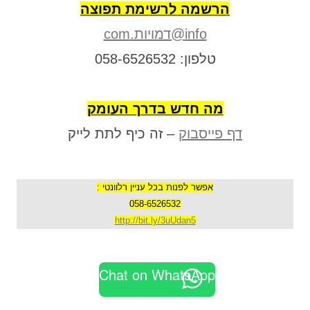
הרשמה לרשימת תפוצה
info@דמויות.com
טלפון: 058-6526532
מה חדש בדרך העומק
דף פייסבוק
– זה כיף לתת לייק
אפשר לפנות בכל עניין רלוונטי :
058-6526532
http://bit.ly/3uUdan5
Chat on WhatsApp