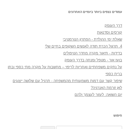
עמודים נצפים ביותר ביומיים האחרונים
דרך העומק
קורסים וסדנאות
שאלת ימי ההולדת - הפתרון הנורמטיבי
4. תרגול הכרת תודה לאנשים השקופים בחיים שלי
בדידות - תיאור מקרה מחדר הטיפולים
בועז אור - מטפל ומנחה בדרך העומק
על נתקים משפחתיים ואחריות לריפוי – מחשבות על מקרה מתי כספי ובתו
ברית כספי
שיפור קשר עם דמות משמעותית מהמשפחה - תרגיל עם שלושה ייצוגים
לאן זורמת האנרגיה?
יום השואה: לעזור לעצמך ולהם
חיפוש
חיפוש: