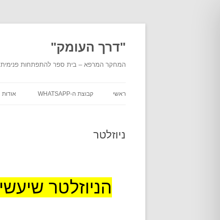
לדלג
לתוכן
"דרך העומק"
המחקר המרפא – בית ספר להתפתחות פנימית מעמ
ראשי
קבוצת ה-WHATSAPP
אודות
אודות
העומ
ניוזלטר
אודות
מוסמכ
בית ה
הניוזלטר שיעשי
מסלול
"דרך 