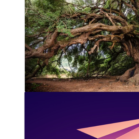
ביטול לקורסים, לסדנא
מטרות, דחיינות
איך לחולל את הנס האישי שלך בעזרת
הכוח הקולקטיבי של חנוכה
קורס דמויות פנימיות
כיצד ניתן לקבל תעודה כמטפל/ת
וכמנחה ב"דרך העומק"?
אנחנו חיים בתקופה מיוחדת שנותנת
קורס הסרת המחסום 
רוח גבית לעבודת התפתחות מהותית
קורס קונסטלציה מש
ארבע גישות שימושיות לעבודה
משמעותית עם חלומות
תיאורטיים וטכניים
אתיקה ושיווק – המקרה של סיום קורס
קורס תהליכי בקונסט
בדידות – תיאור מקרה מחדר הטיפולים
בגישת דרך העומק
ברכה לחגי תשרי
קורסי הקיץ בדרך העומ
להתפתחות אישית
ברכות, משאלות, מטרות וצעדים קטנים
שנת ההתפתחות – הק
דמות היסטורית וריפוייה – ריפוי דמות
"אמיתית" מתוך ההיסטוריה האישית
בקרוב
שלי