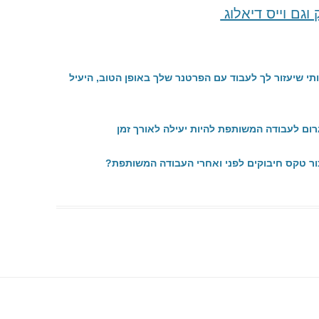
וגם וייס דיאלוג
ה"בחירה להיות קורבן" – חלק ג
האם אפשר להירפא מנתק משפחתי
י שיעזור לך לעבוד עם הפרטנר שלך באופן הטוב, היעיל
האם מותר לגעת בהוויה של מישהו
אחר – מבלי שביקש?נקודת מבט אתית
על קונסטלציה עם דמויות ציבוריות
ום לעבודה המשותפת להיות יעילה לאורך זמן
האמת הקשה של דרך הכרת התודה או
ור טקס חיבוקים לפני ואחרי העבודה המשותפת?
איך ליצור מציאות שרוצים
הדינמיקה הנסתרת של חלוקת הזמן
בעבודה
הדרמה במעמקים והקשר לחיי היום יום
– מבט לעבודת העומק בסדנה
הדרמה במעמקים והקשר שלה לחיי
היום-יום