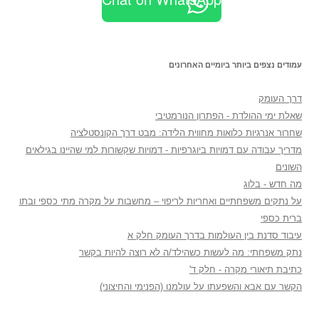
עמודים נצפים ביותר ביומיים האחרונים
דרך העומק
שאלת ימי ההולדת - הפתרון הנורמטיבי
שחרור אנרגיות כלואות מחווית הלידה: מבט דרך הקונסטלציה
מדריך עבודה עם דמויות ביוגרפיות - דמויות שקשורות למי שהיינו בגילאים
השונים
מה חדש - בלוג
על נתקים משפחתיים ואחריות לריפוי – מחשבות על מקרה מתי כספי ובתו
ברית כספי
עיבוד סדנת בין העולמות בדרך העומק חלק א
נתק משפחתי: מה לעשות כשהילד/ה לא רוצה להיות בקשר
כתיבת תיאורי מקרה - חלק ד'
הקשר עם אבא והשפעתו על עולמנו (הפנימי והחיצוני)