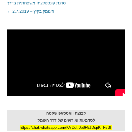
ניווט
סדנת קונסטלציה משפחתית בדרך
בפוסטים
העומק בקיץ – 2.7.2019
←
קבוצת וואטסאפ שקטה
לסדנאות ואירועים של דרך העומק
https://chat.whatsapp.com/KVDqtf0b8F9JDsjrKTFsBh