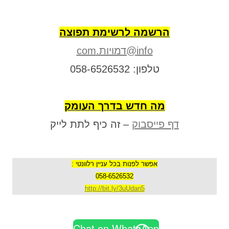
הרשמה לרשימת תפוצה
info@דמויות.com
טלפון: 058-6526532
מה חדש בדרך העומק
דף פייסבוק
– זה כיף לתת לייק
אפשר לפנות בכל עניין רלוונטי :
058-6526532
http://bit.ly/3uUdan5
Chat on WhatsApp