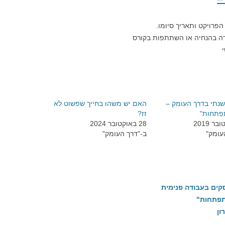
ביטול לקורסים, לסדנא
מטרות, דחיינות
איך לחולל את הנס האישי שלך בעזרת
 הפרויקט ותאריך סיומו.
הכוח הקולקטיבי של חנוכה
קורס דמויות פנימיות
כיצד ניתן לקבל תעודה כמטפל/ת
דה בהנחיה או השתתפות בקורס
וכמנחה ב"דרך העומק"?
אנחנו חיים בתקופה מיוחדת שנותנת
קורס הסרת המחסום 
רוח גבית לעבודת התפתחות מהותית
קורס קונסטלציה מש
ארבע גישות שימושיות לעבודה
משמעותית עם חלומות
תיאורטיים וטכניים
נתי בדרך העומק –
האם יש משהו בחייך שפשוט לא
אתיקה ושיווק – המקרה של סיום קורס
פתחות"
זז?
קורס תהליכי בקונסט
28 באוקטובר 2024
עומק"
ב-"דרך העומק"
בדידות – תיאור מקרה מחדר הטיפולים
בגישת דרך העומק
ברכה לחגי תשרי
קורסי הקיץ בדרך העומ
להתפתחות אישית
ברכות, משאלות, מטרות וצעדים קטנים
שנת ההתפתחות – הק
ים בעבודה פנימית
דמות היסטורית וריפוייה – ריפוי דמות
תפתחות"
"אמיתית" מתוך ההיסטוריה האישית
בקרוב
ון
שלי