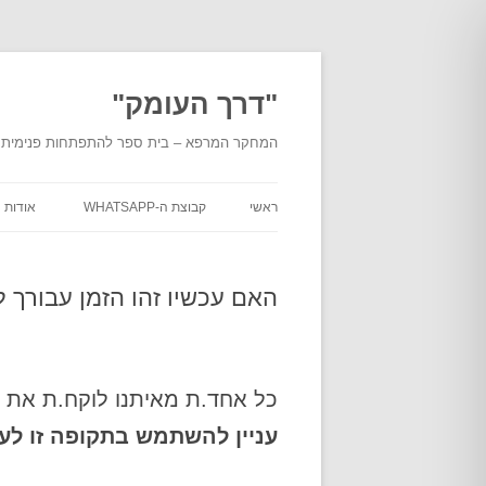
לדלג
לתוכן
"דרך העומק"
המחקר המרפא – בית ספר להתפתחות פנימית מעמ
ראשי
קבוצת ה-WHATSAPP
אודות
אודות
העומ
האם עכשיו זהו הזמן עבורך 
אודות
מוסמכ
בית ה
כל אחד.ת מאיתנו לוקח.ת את
עניין להשתמש בתקופה זו לע
מסלול
"דרך 