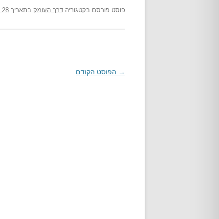
פוסט
פורסם בקטגוריה
דרך העומק
בתאריך
28 במרץ 2020
→
ניווט
הפוסט הקודם
בפוסטים