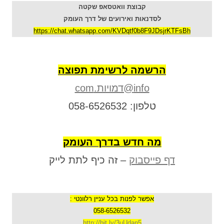
קבוצת וואטסאפ שקטה
לסדנאות ואירועים של דרך העומק
https://chat.whatsapp.com/KVDqtf0b8F9JDsjrKTFsBh
הרשמה לרשימת תפוצה
info@דמויות.com
טלפון: 058-6526532
מה חדש בדרך העומק
דף פייסבוק
– זה כיף לתת לייק
אפשר לפנות בכל עניין רלוונטי :
058-6526532
http://bit.ly/3uUdan5