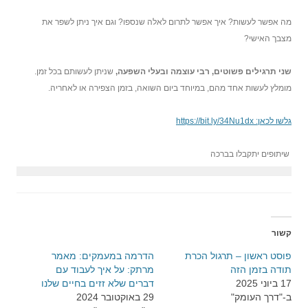
מה אפשר לעשות? איך אפשר לתרום לאלה שנספו? וגם איך ניתן לשפר את
מצבך האישי?
שני תרגילים פשוטים, רבי עוצמה ובעלי השפעה,
שניתן לעשותם בכל זמן.
מומלץ לעשות אחד מהם, במיוחד ביום השואה, בזמן הצפירה או לאחריה.
גלשו לכאן: https://bit.ly/34Nu1dx
שיתופים יתקבלו בברכה
קשור
פוסט ראשון – תרגול הכרת
הדרמה במעמקים: מאמר
תודה בזמן הזה
מרתק: על איך לעבוד עם
17 ביוני 2025
דברים שלא זזים בחיים שלנו
ב-"דרך העומק"
29 באוקטובר 2024