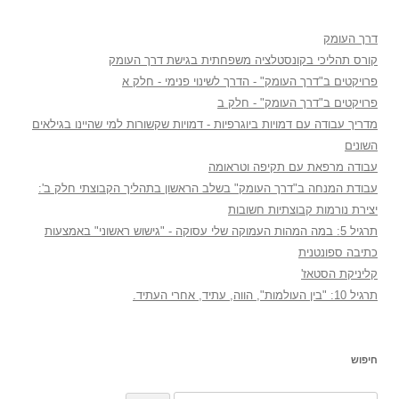
דרך העומק
קורס תהליכי בקונסטלציה משפחתית בגישת דרך העומק
פרויקטים ב"דרך העומק" - הדרך לשינוי פנימי - חלק א
פרויקטים ב"דרך העומק" - חלק ב
מדריך עבודה עם דמויות ביוגרפיות - דמויות שקשורות למי שהיינו בגילאים
השונים
עבודה מרפאת עם תקיפה וטראומה
עבודת המנחה ב"דרך העומק" בשלב הראשון בתהליך הקבוצתי חלק ב':
יצירת נורמות קבוצתיות חשובות
תרגיל 5: במה המהות העמוקה שלי עסוקה - "גישוש ראשוני" באמצעות
כתיבה ספונטנית
קליניקת הסטאז'
תרגיל 10: "בין העולמות", הווה, עתיד, אחרי העתיד.
חיפוש