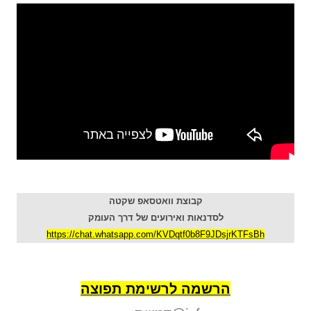
קבוצת וואטסאפ שקטה
לסדנאות ואירועים של דרך העומק
https://chat.whatsapp.com/KVDqtf0b8F9JDsjrKTFsBh
הרשמה לרשימת תפוצה