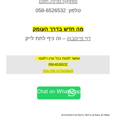
info@דמויות.com
טלפון: 058-6526532
מה חדש בדרך העומק
דף פייסבוק
– זה כיף לתת לייק
אפשר לפנות בכל עניין רלוונטי :
058-6526532
http://bit.ly/3uUdan5
Chat on WhatsApp
עמודים נצפים ביותר ביומיים האחרונים