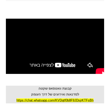
קבוצת וואטסאפ שקטה
לסדנאות ואירועים של דרך העומק
https://chat.whatsapp.com/KVDqtf0b8F9JDsjrKTFsBh