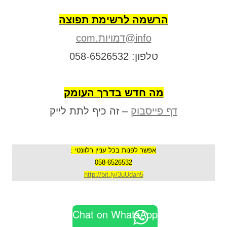
הרשמה לרשימת תפוצה
info@דמויות.com
טלפון: 058-6526532
מה חדש בדרך העומק
דף פייסבוק
– זה כיף לתת לייק
אפשר לפנות בכל עניין רלוונטי :
058-6526532
http://bit.ly/3uUdan5
Chat on WhatsApp