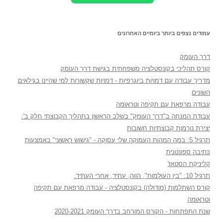
עמודים נצפים ביותר ביומיים האחרונים
דרך העומק
קורס תהליכי בקונסטלציה משפחתית בגישת דרך העומק
מדריך עבודה עם דמויות ביוגרפיות - דמויות שקשורות למי שהיינו בגילאים
השונים
עבודה מרפאת עם תקיפה וטראומה
עבודת המנחה ב"דרך העומק" בשלב הראשון בתהליך הקבוצתי חלק ב':
יצירת נורמות קבוצתיות חשובות
תרגיל 5: במה המהות העמוקה שלי עסוקה - "גישוש ראשוני" באמצעות
כתיבה ספונטנית
קליניקת הסטאז'
תרגיל 10: "בין העולמות", הווה, עתיד, אחרי העתיד.
קורס השתלמות (מודולה) בקונסטלציה - עבודה מרפאת עם תקיפה
וטראומה
שנת התפתחות - הקורס המורחב בדרך העומק 2020-2021