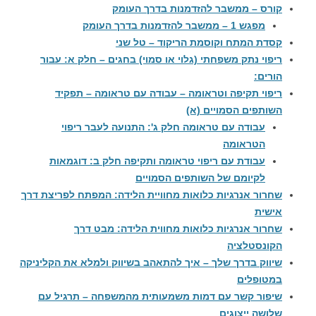
קורס – ממשבר להזדמנות בדרך העומק
מפגש 1 – ממשבר להזדמנות בדרך העומק
קסדת המתח וקוסמת הריקוד – טל שני
ריפוי נתק משפחתי (גלוי או סמוי) בחגים – חלק א: עבור
הורים:
ריפוי תקיפה וטראומה – עבודה עם טראומה – תפקיד
השותפים הסמויים (א)
עבודה עם טראומה חלק ג': התנועה לעבר ריפוי
הטראומה
עבודת עם ריפוי טראומה ותקיפה חלק ב: דוגמאות
לקיומם של השותפים הסמויים
שחרור אנרגיות כלואות מחוויית הלידה: המפתח לפריצת דרך
אישית
שחרור אנרגיות כלואות מחווית הלידה: מבט דרך
הקונסטלציה
שיווק בדרך שלך – איך להתאהב בשיווק ולמלא את הקליניקה
במטופלים
שיפור קשר עם דמות משמעותית מהמשפחה – תרגיל עם
שלושה ייצוגים