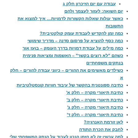
עבודה עם יום הזיכרון חלק ג
יום השואה: לעזור לעצמך ולהם
כאשר עולות שאלות הקשורות לדמויות… איך למצוא את
התשובות
כמה זמן להקדיש לעבודת עומק קולקטיבית?
כמה כסף להוציא על פרסום סדנה – מדריך שימושי
כמה מילים על עבודת דמויות בדרך העומק – בועז אור
כשהם "לא רוצים בקשר" – האשמות ומציאות פנימית
בנתקים משפחתיים
כשילדים מאשימים את ההורים – כיווני עבודה להורים – חלק
א
כתיבה ספונטנית בהקשר של עיבוד חוויות קונסטלטיביות
כתיבת תיאורי מקרה – חלק א'
כתיבת תיאורי מקרה – חלק ב'
כתיבת תיאורי מקרה – חלק ג'
כתיבת תיאורי מקרה – חלק ד'
לאן זורמת האנרגיה?
לחבק את הכרת התודה
למה עכשיו זה לא הזמן הנכון לעבוד על הנתק המשפחתי שלי