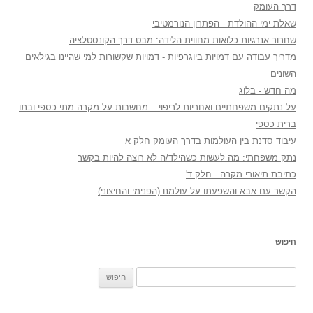
דרך העומק
שאלת ימי ההולדת - הפתרון הנורמטיבי
שחרור אנרגיות כלואות מחווית הלידה: מבט דרך הקונסטלציה
מדריך עבודה עם דמויות ביוגרפיות - דמויות שקשורות למי שהיינו בגילאים
השונים
מה חדש - בלוג
על נתקים משפחתיים ואחריות לריפוי – מחשבות על מקרה מתי כספי ובתו
ברית כספי
עיבוד סדנת בין העולמות בדרך העומק חלק א
נתק משפחתי: מה לעשות כשהילד/ה לא רוצה להיות בקשר
כתיבת תיאורי מקרה - חלק ד'
הקשר עם אבא והשפעתו על עולמנו (הפנימי והחיצוני)
חיפוש
חיפוש: