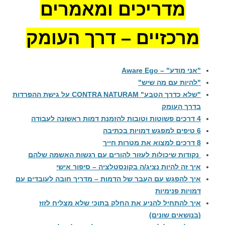
מדריכים ומאמרים
מרכזיים – דרך העומק
"אני מודע" – Aware Ego
"להיות עם מה שיש"
"שלא כדרך הטבע" CONTRA NATURAM על גישת ההפרדות
בדרך העומק
4 דרכים פשוטות וטובות להזמנת דמות ראשונה לעבודה
6 טיפים למפגש דמויות בכתיבה
8 דרכים למצוא את מטרות חייך
נקודות שיכולות לעזור להורים עם רגשות האשמה שלהם
איך זה להיות נציג/ה בקונסטלציה – סיפור אישי
איך להפגש עם העבר של הדמות – מדריך חובה לעובדים עם
דמויות פנימיות
איך להתחיל להניע את החלק בתוכי שלא מצליח לזוז
(בנושאים שונים)