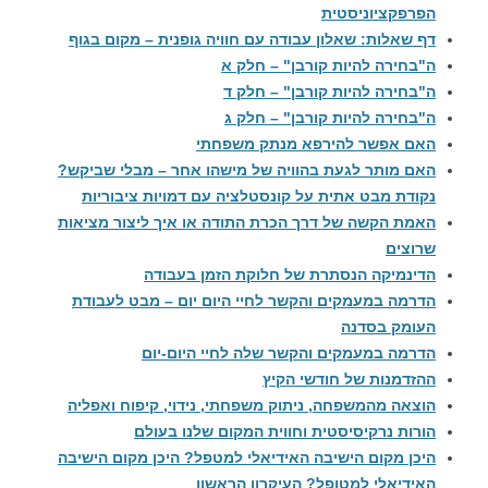
הפרפקציוניסטית
דף שאלות: שאלון עבודה עם חוויה גופנית – מקום בגוף
ה"בחירה להיות קורבן" – חלק א
ה"בחירה להיות קורבן" – חלק ד
ה"בחירה להיות קורבן" – חלק ג
האם אפשר להירפא מנתק משפחתי
האם מותר לגעת בהוויה של מישהו אחר – מבלי שביקש?
נקודת מבט אתית על קונסטלציה עם דמויות ציבוריות
האמת הקשה של דרך הכרת התודה או איך ליצור מציאות
שרוצים
הדינמיקה הנסתרת של חלוקת הזמן בעבודה
הדרמה במעמקים והקשר לחיי היום יום – מבט לעבודת
העומק בסדנה
הדרמה במעמקים והקשר שלה לחיי היום-יום
ההזדמנות של חודשי הקיץ
הוצאה מהמשפחה, ניתוק משפחתי, נידוי, קיפוח ואפליה
הורות נרקיסיסטית וחווית המקום שלנו בעולם
היכן מקום הישיבה האידיאלי למטפל? היכן מקום הישיבה
האידיאלי למטופל? העיקרון הראשון