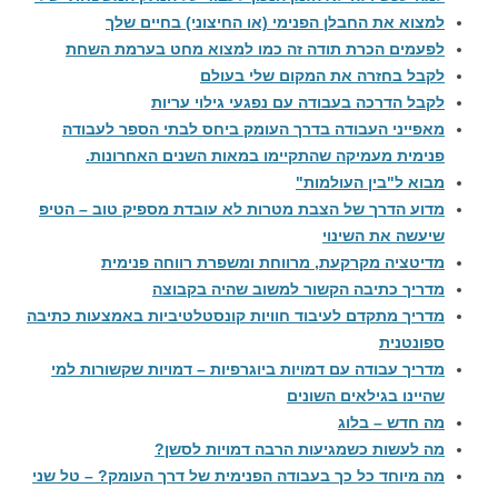
למצוא את החבלן הפנימי (או החיצוני) בחיים שלך
לפעמים הכרת תודה זה כמו למצוא מחט בערמת השחת
לקבל בחזרה את המקום שלי בעולם
לקבל הדרכה בעבודה עם נפגעי גילוי עריות
מאפייני העבודה בדרך העומק ביחס לבתי הספר לעבודה
פנימית מעמיקה שהתקיימו במאות השנים האחרונות.
מבוא ל"בין העולמות"
מדוע הדרך של הצבת מטרות לא עובדת מספיק טוב – הטיפ
שיעשה את השינוי
מדיטציה מקרקעת, מרווחת ומשפרת רווחה פנימית
מדריך כתיבה הקשור למשוב שהיה בקבוצה
מדריך מתקדם לעיבוד חוויות קונסטלטיביות באמצעות כתיבה
ספונטנית
מדריך עבודה עם דמויות ביוגרפיות – דמויות שקשורות למי
שהיינו בגילאים השונים
מה חדש – בלוג
מה לעשות כשמגיעות הרבה דמויות לסשן?
מה מיוחד כל כך בעבודה הפנימית של דרך העומק? – טל שני