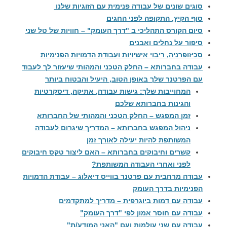
סוגים שונים של עבודה פנימית עם הזוגיות שלנו
סוף הקיץ, התקופה לפני החגים
סיום הקורס התהליכי ב "דרך העומק" – חוויות של טל שני
סיפור על נחלים ואבנים
סכיזופרניה, ריבוי אישיויות ועבודת הדמויות הפנימיות
עבודה בחברותא – החלק הטכני והמהותי שיעזור לך לעבוד
עם הפרטנר שלך באופן הטוב, היעיל והבטוח ביותר
המחוייבות שלך: גישות עבודה, אתיקה, דיסקרטיות
והגינות בחברותא שלכם
זמן המפגש – החלק הטכני והמהותי של החברותא
ניהול המפגש בחברותא – המדריך שיגרום לעבודה
המשותפת להיות יעילה לאורך זמן
קשרים וחיבוקים בחברותא – האם ליצור טקס חיבוקים
לפני ואחרי העבודה המשותפת?
עבודה מרחבית עם פרטנר בווייס דיאלוג – עבודת הדמויות
הפנימיות בדרך העומק
עבודה עם דמות ביוגרפית – מדריך למתקדמים
עבודה עם חוסר אמון לפי "דרך העומק"
עבודה עם שני עולמות ועם "האני המודע/ת"