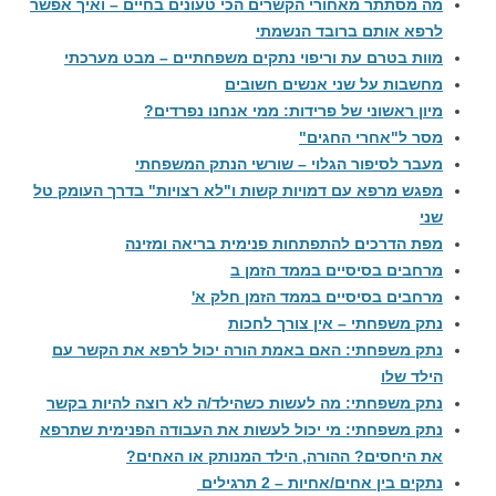
מה מסתתר מאחורי הקשרים הכי טעונים בחיים – ואיך אפשר
לרפא אותם ברובד הנשמתי
מוות בטרם עת וריפוי נתקים משפחתיים – מבט מערכתי
מחשבות על שני אנשים חשובים
מיון ראשוני של פרידות: ממי אנחנו נפרדים?
מסר ל"אחרי החגים"
מעבר לסיפור הגלוי – שורשי הנתק המשפחתי
מפגש מרפא עם דמויות קשות ו"לא רצויות" בדרך העומק טל
שני
מפת הדרכים להתפתחות פנימית בריאה ומזינה
מרחבים בסיסיים בממד הזמן ב
מרחבים בסיסיים בממד הזמן חלק א'
נתק משפחתי – אין צורך לחכות
נתק משפחתי: האם באמת הורה יכול לרפא את הקשר עם
הילד שלו
נתק משפחתי: מה לעשות כשהילד/ה לא רוצה להיות בקשר
נתק משפחתי: מי יכול לעשות את העבודה הפנימית שתרפא
את היחסים? ההורה, הילד המנותק או האחים?
נתקים בין אחים/אחיות – 2 תרגילים