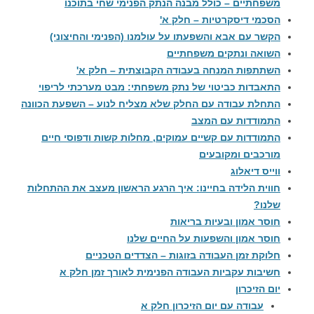
משפחתיים – כולל מבנה הנתק הפנימי שחי בתוכנו
הסכמי דיסקרטיות – חלק א'
הקשר עם אבא והשפעתו על עולמנו (הפנימי והחיצוני)
השואה ונתקים משפחתיים
השתתפות המנחה בעבודה הקבוצתית – חלק א'
התאבדות כביטוי של נתק משפחתי: מבט מערכתי לריפוי
התחלת עבודה עם החלק שלא מצליח לנוע – השפעת הכוונה
התמודדות עם המצב
התמודדות עם קשיים עמוקים, מחלות קשות ודפוסי חיים
מורכבים ומקובעים
ווייס דיאלוג
חווית הלידה בחיינו: איך הרגע הראשון מעצב את ההתחלות
שלנו?
חוסר אמון ובעיות בריאות
חוסר אמון והשפעות על החיים שלנו
חלוקת זמן העבודה בזוגות – הצדדים הטכניים
חשיבות עקביות העבודה הפנימית לאורך זמן חלק א
יום הזיכרון
עבודה עם יום הזיכרון חלק א