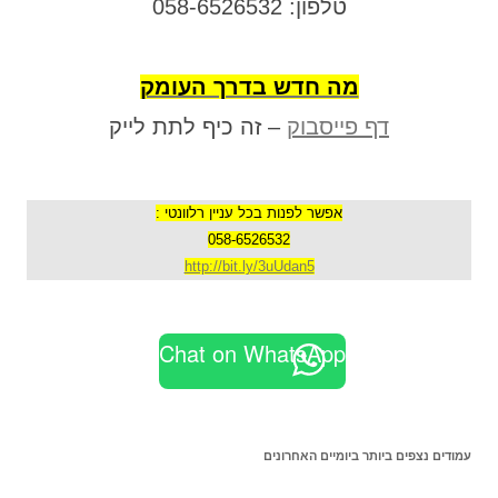
טלפון: 058-6526532
מה חדש בדרך העומק
דף פייסבוק
– זה כיף לתת לייק
אפשר לפנות בכל עניין רלוונטי :
058-6526532
http://bit.ly/3uUdan5
Chat on WhatsApp
עמודים נצפים ביותר ביומיים האחרונים