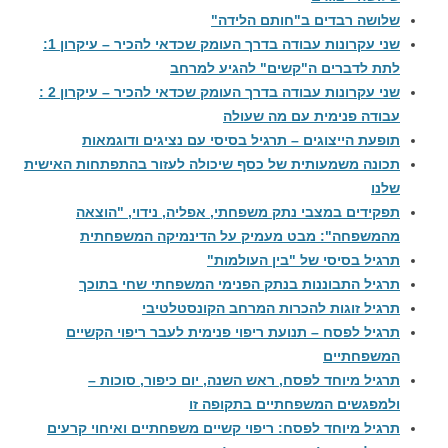
שלושה רבדים ב"חותם הלידה"
שני עקרונות עבודה בדרך העומק שכדאי להכיר – עיקרון 1:
לתת לדברים ה"קשים" להגיע למרחב
שני עקרונות עבודה בדרך העומק שכדאי להכיר – עיקרון 2 :
עבודה פנימית עם מה שעולה
תופעת הייצוגים – תרגיל בסיסי עם נציגים ודוגמאות
תכונה משמעותית של כסף שיכולה לעזור בהתפתחות האישית
שלנו
תפקידים במצבי נתק משפחתי, אפליה, נידוי, "הוצאה
מהמשפחה": מבט מעמיק על הדינמיקה המשפחתית
תרגיל בסיסי של "בין העולמות"
תרגיל התבוננות בנתק הפנימי המשפחתי שחי בתוכך
תרגיל זוגות להכרות המרחב הקונסטלטיבי
תרגיל לפסח – תנועת ריפוי פנימית לעבר ריפוי הקשיים
המשפחתיים
תרגיל מיוחד לפסח, ראש השנה, יום כיפור, סוכות –
ולמפגשים המשפחתיים בתקופה זו
תרגיל מיוחד לפסח: ריפוי קשיים משפחתיים ואיחוי קרעים