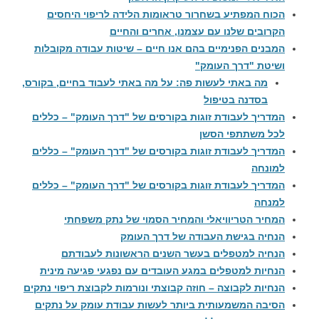
הכוח המפתיע בשחרור טראומות הלידה לריפוי היחסים
הקרובים שלנו עם עצמנו, אחרים והחיים
המבנים הפנימיים בהם אנו חיים – שיטות עבודה מקובלות
ושיטת "דרך העומק"
מה באתי לעשות פה: על מה באתי לעבוד בחיים, בקורס,
בסדנה בטיפול
המדריך לעבודת זוגות בקורסים של "דרך העומק" – כללים
לכל משתתפי הסשן
המדריך לעבודת זוגות בקורסים של "דרך העומק" – כללים
למונחה
המדריך לעבודת זוגות בקורסים של "דרך העומק" – כללים
למנחה
המחיר הטריוויאלי והמחיר הסמוי של נתק משפחתי
הנחיה בגישת העבודה של דרך העומק
הנחיה למטפלים בעשר השנים הראשונות לעבודתם
הנחיות למטפלים במגע העובדים עם נפגעי פגיעה מינית
הנחיות לקבוצה – חוזה קבוצתי ונורמות לקבוצת ריפוי נתקים
הסיבה המשמעותית ביותר לעשות עבודת עומק על נתקים