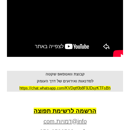
קבוצת וואטסאפ שקטה
לסדנאות ואירועים של דרך העומק
https://chat.whatsapp.com/KVDqtf0b8F9JDsjrKTFsBh
הרשמה לרשימת תפוצה
info@דמויות.com