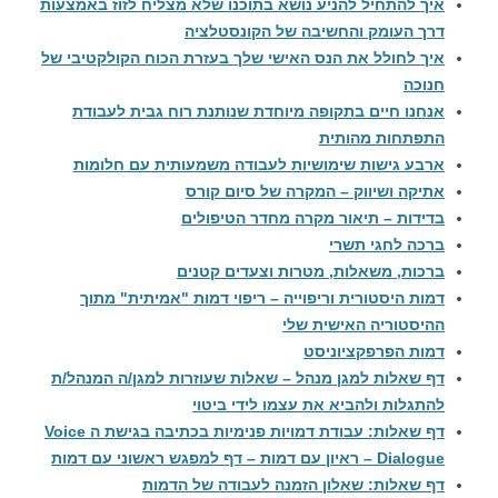
איך להתחיל להניע נושא בתוכנו שלא מצליח לזוז באמצעות
דרך העומק והחשיבה של הקונסטלציה
איך לחולל את הנס האישי שלך בעזרת הכוח הקולקטיבי של
חנוכה
אנחנו חיים בתקופה מיוחדת שנותנת רוח גבית לעבודת
התפתחות מהותית
ארבע גישות שימושיות לעבודה משמעותית עם חלומות
אתיקה ושיווק – המקרה של סיום קורס
בדידות – תיאור מקרה מחדר הטיפולים
ברכה לחגי תשרי
ברכות, משאלות, מטרות וצעדים קטנים
דמות היסטורית וריפוייה – ריפוי דמות "אמיתית" מתוך
ההיסטוריה האישית שלי
דמות הפרפקציוניסט
דף שאלות למגן מנהל – שאלות שעוזרות למגן/ה המנהל/ת
להתגלות ולהביא את עצמו לידי ביטוי
דף שאלות: עבודת דמויות פנימיות בכתיבה בגישת ה Voice
Dialogue – ראיון עם דמות – דף למפגש ראשוני עם דמות
דף שאלות: שאלון הזמנה לעבודה של הדמות