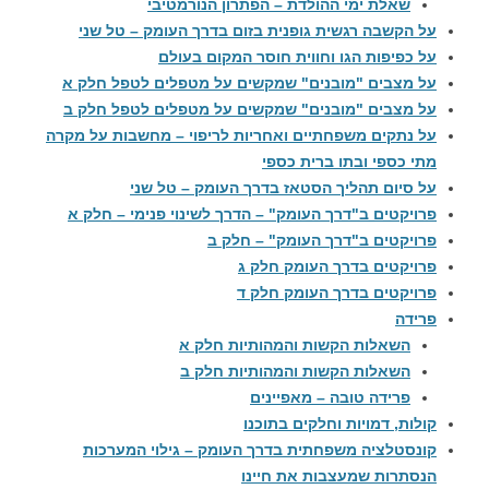
שאלת ימי ההולדת – הפתרון הנורמטיבי
על הקשבה רגשית גופנית בזום בדרך העומק – טל שני
על כפיפות הגו וחווית חוסר המקום בעולם
על מצבים "מובנים" שמקשים על מטפלים לטפל חלק א
על מצבים "מובנים" שמקשים על מטפלים לטפל חלק ב
על נתקים משפחתיים ואחריות לריפוי – מחשבות על מקרה
מתי כספי ובתו ברית כספי
על סיום תהליך הסטאז בדרך העומק – טל שני
פרויקטים ב"דרך העומק" – הדרך לשינוי פנימי – חלק א
פרויקטים ב"דרך העומק" – חלק ב
פרויקטים בדרך העומק חלק ג
פרויקטים בדרך העומק חלק ד
פרידה
השאלות הקשות והמהותיות חלק א
השאלות הקשות והמהותיות חלק ב
פרידה טובה – מאפיינים
קולות, דמויות וחלקים בתוכנו
קונסטלציה משפחתית בדרך העומק – גילוי המערכות
הנסתרות שמעצבות את חיינו