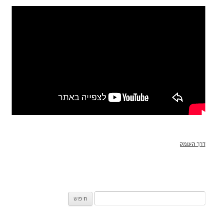
דרך העומק
חיפוש: