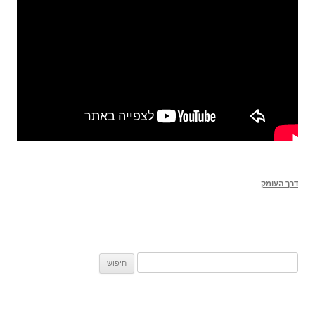
דרך העומק
חיפוש: