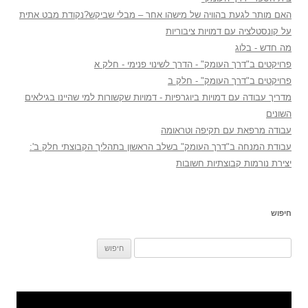
האם מותר לגעת בהוויה של מישהו אחר – מבלי שביקש?נקודת מבט אתית
על קונסטלציה עם דמויות ציבוריות
מה חדש - בלוג
פרויקטים ב"דרך העומק" - הדרך לשינוי פנימי - חלק א
פרויקטים ב"דרך העומק" - חלק ב
מדריך עבודה עם דמויות ביוגרפיות - דמויות שקשורות למי שהיינו בגילאים
השונים
עבודה מרפאת עם תקיפה וטראומה
עבודת המנחה ב"דרך העומק" בשלב הראשון בתהליך הקבוצתי חלק ב':
יצירת נורמות קבוצתיות חשובות
חיפוש
חיפוש: