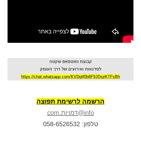
קבוצת וואטסאפ שקטה
לסדנאות ואירועים של דרך העומק
https://chat.whatsapp.com/KVDqtf0b8F9JDsjrKTFsBh
הרשמה לרשימת תפוצה
info@דמויות.com
טלפון: 058-6526532