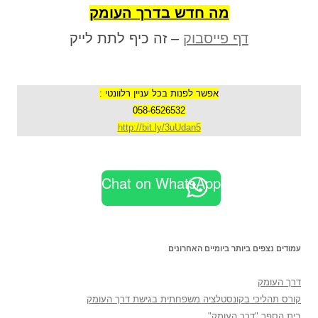
מה חדש בדרך העומק
דף פייסבוק
– זה כיף לתת לייק
אפשר לפנות בכל עניין רלוונטי :
058-6526532
http://bit.ly/3uUdan5
Chat on WhatsApp
עמודים נצפים ביותר ביומיים האחרונים
דרך העומק
קורס תהליכי בקונסטלציה משפחתית בגישת דרך העומק
בית הספר "דרך העומק"