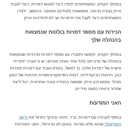
במהלך הקורס, המשתתפים ילמדו כיצד לפגוש דמויות, כיצד לעבוד
איתן בצורה נעימה, משעשעת (לעתים) ועמוקה. בהמשך, ילמדו
המשתתפים כיצד לקבל את הדמויות אך לא להזדהות איתן.
הכירות עם מספר דמויות בולטות שנמצאות
בהנהלה שלך
במהלך הקורס, תפגשו ותעבדו עם מספר דמויות מרכזיות שנמצאות
בהנהלה של מרביתנו (לכל אחד ואחת מאיתנו יש וריאציה ייחודית
אישית של דמויות אלה). כך למשל, בקורס נעבוד עם דמויות מוכרות,
כגון, הדמות הביקורתי/ת, דמות הפרפקציוניסט/ית והדמות של המגן
מנהל. מפגש נכון איתן, שנעשה בהנחיה טובה ואחראית, יכול ליצור
שחרור ורווחה כמעט מידיים.
האני המודע/ת
בנוסף לעבודה עם דמויות, נכיר, נחווה ובעיקר נתרגל את
ה"אני
המודע/ת"
שהוא מלא ומרווח. באופן לא טרוויאלי, האני המודע/ת