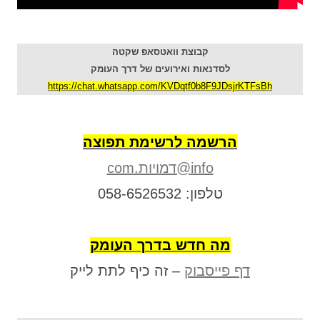
קבוצת וואטסאפ שקטה
לסדנאות ואירועים של דרך העומק
https://chat.whatsapp.com/KVDqtf0b8F9JDsjrKTFsBh
הרשמה לרשימת תפוצה
info@דמויות.com
טלפון: 058-6526532
מה חדש בדרך העומק
דף פייסבוק
– זה כיף לתת לייק