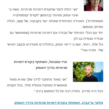
"אני יכולה לומר שהקורס דמויות פנימיות, עשה בי
שינוי עמוק ומהותי (בהמשך לקורס 'קונסטלציה
משפחתית'). האווירה המיוחדת שאתה יוצר בקבוצה, של קשב, הכלה
ומרחב מאפשר,
יחד עם הכלי המיוחד של עבודה עם דמויות פנימיות (שמאפשר גם
עבודה עצמית בבית),
כול אלה, ויותר, עשו בי ריפוי עמוק, בתהליכים מעודנים ובקצב האישי
שלי. תודה אור!"
ארז עמנואל, השתתף בקורס דמויות
פנימיות בדרך העומק
"אני מאוד מתחבר לדרך שלך שהיא מאוד
מאפשרת ומאזנת ונטולת פחד, בכל הקורס,
הכל היה מדויק ותודה רבה על כל המפגש בינינו."
אלעד גרינברג, השתתף בקורס דמויות פנימיות בדרך העומק