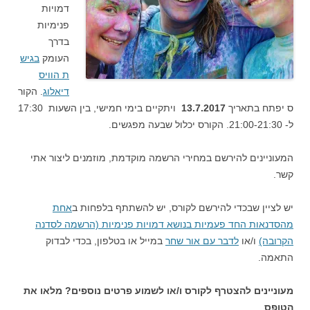
דמויות
פנימיות
בדרך
העומק
בגיש
ת הוויס
דיאלוג
. הקור
ס יפתח בתאריך
13.7.2017
ויתקיים בימי חמישי, בין השעות 17:30
ל- 21:00-21:30. הקורס יכלול שבעה מפגשים.
המעוניינים להירשם במחירי הרשמה מוקדמת, מוזמנים ליצור אתי
קשר.
יש לציין שבכדי להירשם לקורס, יש להשתתף בלפחות ב
אחת
מהסדנאות החד פעמיות בנושא דמויות פנימיות (הרשמה לסדנה
הקרובה)
ו/או
לדבר עם אור שחר
במייל או בטלפון, בכדי לבדוק
התאמה.
מעוניינים להצטרף לקורס ו/או לשמוע פרטים נוספים? מלאו את
הטופס