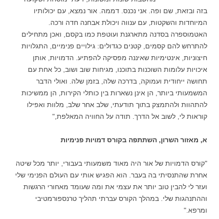
בזה ובזאת, שם ופה. אני נכנס. דממה. אור נמצא, עם יכולותיו
המיוחדות והשקטות, עם ענווה ויכולת אבחנה חדה ורכה.
האטמוספרה בסדנה מתארגנת ועוטפת כמו בקסם, ואכן מתחילים
להתרחש להם קסמים, קטנים כגדולים: גילויים פנימיים, התגלויות
חיצוניות, אינטימיות שאיננה מפסיקה להפתיע. הדמויות, אותן
איכויות עלומות השוכנות בתוכנו, מגיחות שוב ושוב, כל אחת עם
תחושה ייחודית ועמוקה, בדרכה שלה, בזמן שלה. ואולי הדבר
המשמעותי ביותר, הן אינן נשארות בין כותלי הקירות, הן ממשיכות
להתהוות ולהתמצק בתוך תודעתי, שלב אחר שלב, מלוות ואפילו
קוראות לי, לשוב אל הדרך. תודה על החוויה המאלפת,"
א, מאזור השרון, השתתפה בקורס דמויות פנימיות
"קורס הדמויות של אור היה מאוד משמעותי בעבורי, יותר מכל שיטה
אחרת שהתנסיתי בה בעבר. הוא הפגיש אותי עם העולם הפנימי שלי
ועזר לי להבין טוב יותר את עצמי את ומה שעומד מאחורי הרגשות
וההתנהגות שלי. במהלך הקורס עברתי תהליך טרנספורמטיבי
ומרפא."