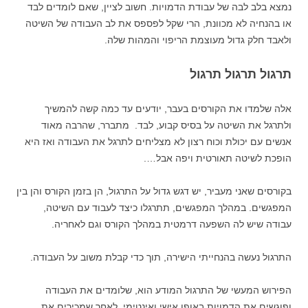
נמצא בלב לבה של עבודת הדמויות. חשוב לציין, שאם לומדים לבד
או בהנחיה לא מכוונת, הרי שקל לפספס את לב העבודה של השיטה
ולאבד חלק גדול מעוצמת הריפוי והמהות שלה.
תרגול תרגול תרגול
אלה שלמדו את הקורסים בעבר, יודעים עד כמה קשה להמשיך
ולתרגל את השיטה על בסיס קבוע, לבד. מתברר, שהרבה מאוד
אנשים עם יכולת וכוח רצון לא מצליחים לתרגל את העבודה ואז היא
הופכת לשיטה תאורטית ויפה אבל….
בקורסים שאני מעביר, יש דגש גדול על התרגול, הן בזמן הקורס והן בין
המפגשים. במהלך המפגשים, תתרגלו כיצד לעבוד עם השיטה,
עבודה שיש לה השפעה דרמטית במהלך הקורס וגם לאחריה.
התרגול נעשה בהנחייתי הישירה, תוך כדי קבלת משוב על העבודה.
הפירוש המעשי של התרגול המודע הוא, שלומדים את העבודה
ופוגשים את הדמויות באופן אישי ואינטימי. לאחר שמכירים את