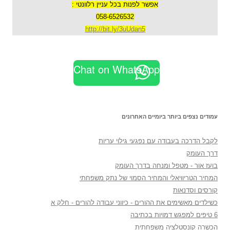
אפשר לפנות בכל עניין רלוונטי :
058-6526532
http://bit.ly/3uUdan5
Chat on WhatsApp
עמודים נצפים ביותר ביומיים האחרונים
לקבל הדרכה בעבודה עם נפגעי גילוי עריות
דרך העומק
בועז אור - מטפל ומנחה בדרך העומק
המחיר הטריוויאלי והמחיר הסמוי של נתק משפחתי
קורסים וסדנאות
כשילדים מאשימים את ההורים - כיווני עבודה להורים - חלק א
6 טיפים למפגש דמויות בכתיבה
הכשרה קונסטלציה משפחתית